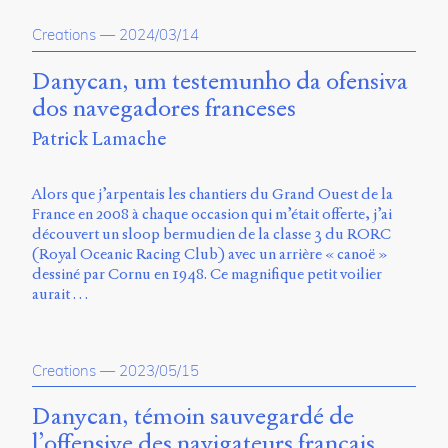
propos
Creations
—
2024/03/14
du
site
Archipel
Danycan, um testemunho da ofensiva
dos navegadores franceses
En
Patrick Lamache
ligne
Mastodon
Alors que j’arpentais les chantiers du Grand Ouest de la
France en 2008 à chaque occasion qui m’était offerte, j’ai
découvert un sloop bermudien de la classe 3 du RORC
Université
(Royal Oceanic Racing Club) avec un arrière « canoë »
de
dessiné par Cornu en 1948. Ce magnifique petit voilier
Sherbrooke
aurait …
Campus
de
Longueuil
Local
Creations
—
2023/05/15
B1-
12723
Danycan, témoin sauvegardé de
150
l’offensive des navigateurs français
Pl.