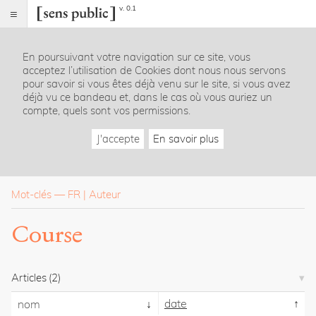
v. 0.1
Sens
public
En poursuivant votre navigation sur ce site, vous
Index
acceptez l’utilisation de Cookies dont nous nous servons
Rubriques
pour savoir si vous êtes déjà venu sur le site, si vous avez
déjà vu ce bandeau et, dans le cas où vous auriez un
compte, quels sont vos permissions.
Essais
Chroniques
J'accepte
En savoir plus
Entretiens
Lectures
Créations
Dossiers
Mot-clés
—
FR
Auteur
La
Course
revue
Accueil
Présentation
Articles
(2)
Publier
Contact
date
nom
À