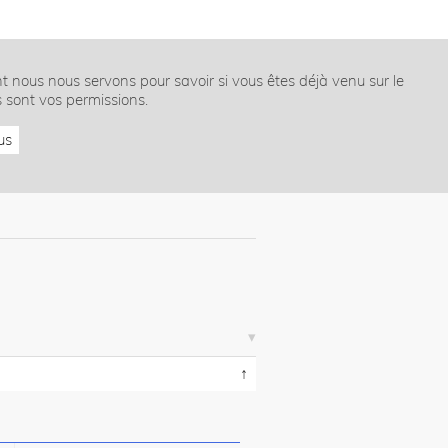
nt nous nous servons pour savoir si vous êtes déjà venu sur le
s sont vos permissions.
us