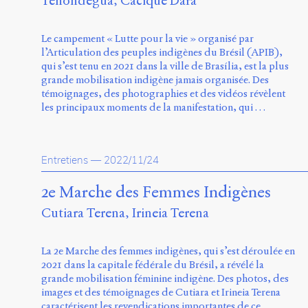
Tenondegua
Cacique Darã
Le campement « Lutte pour la vie » organisé par
l’Articulation des peuples indigènes du Brésil (APIB),
qui s’est tenu en 2021 dans la ville de Brasília, est la plus
grande mobilisation indigène jamais organisée. Des
témoignages, des photographies et des vidéos révèlent
les principaux moments de la manifestation, qui …
Entretiens
—
2022/11/24
2e Marche des Femmes Indigènes
Cutiara Terena
Irineia Terena
La 2e Marche des femmes indigènes, qui s’est déroulée en
2021 dans la capitale fédérale du Brésil, a révélé la
grande mobilisation féminine indigène. Des photos, des
images et des témoignages de Cutiara et Irineia Terena
caractérisent les revendications importantes de ce