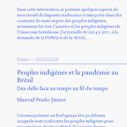
Dans cette intervention, je présente quelques aspects de
mon travail de linguiste traducteur et interprète dans des
contextes de santé auprès des peuples indigènes,
notamment les Avá-Canoeiro et les peuples indigènes de
l’Amazonie brésilienne. J’ai travaillé de 2014 à 2017, à la
demande de la FUNAI et de la SESAI, …
Essais
—
2022/11/24
Peuples indigènes et la pandémie au
Brésil
Des défis face au temps au fil du temps
Manoel Prado Júnior
Cet essai présente un bref aperçu des problèmes
auxquels sont confrontés les peuples indigènes pour
garantir leurs droits au Brésil. D'un point de vue