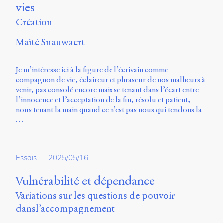
vies
Charles-
Le
Création
Moyne
Longueuil
Maïté Snauwaert
(QC)
J4K
0B7
Je m’intéresse ici à la figure de l’écrivain comme
Canada
compagnon de vie, éclaireur et phraseur de nos malheurs à
venir, pas consolé encore mais se tenant dans l’écart entre
ISSN
l’innocence et l’acceptation de la fin, résolu et patient,
2104-
nous tenant la main quand ce n’est pas nous qui tendons la
3272
…
Sens
public
v.
Essais
—
2025/05/16
0.1
(2020/03)
Vulnérabilité et dépendance
Typographies
Variations sur les questions de pouvoir
:
dansl’accompagnement
Jannon
de