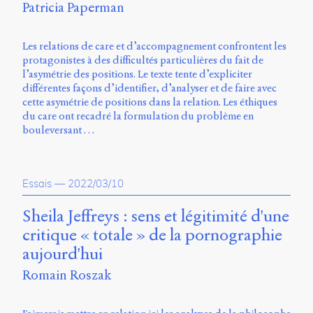
Patricia Paperman
Storm
Type
Foundry
Les relations de care et d’accompagnement confrontent les
et
protagonistes à des difficultés particulières du fait de
Muli
l’asymétrie des positions. Le texte tente d’expliciter
de
différentes façons d’identifier, d’analyser et de faire avec
Vernon
cette asymétrie de positions dans la relation. Les éthiques
Adams.
du care ont recadré la formulation du problème en
bouleversant …
Ce
site
a
été
Essais
—
2022/03/10
conçu
par
Sheila Jeffreys : sens et légitimité d'une
Julie
Blanc,
critique « totale » de la pornographie
Maxime
aujourd'hui
Bouton,
Jérémy
Romain Roszak
De
Barros,