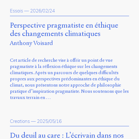
propos
Essais
—
2026/02/24
du
site
Archipel
Perspective pragmatiste en éthique
des changements climatiques
En
Anthony Voisard
ligne
Mastodon
Cet article de recherche vise à offrir un point de vue
pragmatiste à la réflexion éthique sur les changements
climatiques. Après un parcours de quelques difficultés
Université
propres aux perspectives prédominantes en éthique du
de
climat, nous présentons notre approche de philosophie
Sherbrooke
pratique d’inspiration pragmatiste. Nous soutenons que les
Campus
travaux terrain en …
de
Longueuil
Local
B1-
Creations
—
2025/05/16
12723
150
Du deuil au care : L’écrivain dans nos
Pl.