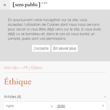
v. 0.1
Sens
public
En poursuivant votre navigation sur ce site, vous
Index
acceptez l’utilisation de Cookies dont nous nous servons
Rubriques
pour savoir si vous êtes déjà venu sur le site, si vous avez
déjà vu ce bandeau et, dans le cas où vous auriez un
compte, quels sont vos permissions.
Essais
Chroniques
J'accepte
En savoir plus
Entretiens
Lectures
Créations
Dossiers
Mot-clés
—
FR
Éditeur
La
Éthique
revue
Accueil
Présentation
Articles
(4)
Publier
Contact
date
nom
À