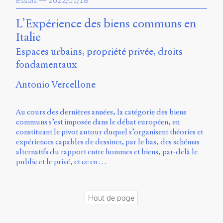
Essais
—
2022/01/18
propos
du
L’Expérience des biens communs en
site
Italie
Archipel
Espaces urbains, propriété privée, droits
En
fondamentaux
ligne
Antonio Vercellone
Mastodon
Au cours des dernières années, la catégorie des biens
Université
communs s’est imposée dans le débat européen, en
de
constituant le pivot autour duquel s’organisent théories et
Sherbrooke
expériences capables de dessiner, par le bas, des schémas
Campus
alternatifs du rapport entre hommes et biens, par-delà le
de
public et le privé, et ce en …
Longueuil
Local
B1-
Haut de page
12723
150
Pl.