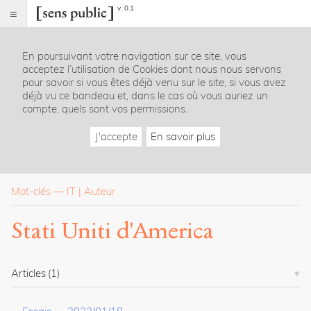
v. 0.1
Sens
public
En poursuivant votre navigation sur ce site, vous
Index
acceptez l’utilisation de Cookies dont nous nous servons
Rubriques
pour savoir si vous êtes déjà venu sur le site, si vous avez
déjà vu ce bandeau et, dans le cas où vous auriez un
compte, quels sont vos permissions.
Essais
Chroniques
J'accepte
En savoir plus
Entretiens
Lectures
Créations
Dossiers
Mot-clés
—
IT
Auteur
La
Stati Uniti d'America
revue
Accueil
Présentation
Articles
(1)
Publier
Contact
À