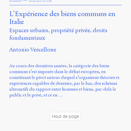
Essais
—
2022/01/18
propos
du
L’Expérience des biens communs en
site
Italie
Archipel
Espaces urbains, propriété privée, droits
En
fondamentaux
ligne
Antonio Vercellone
Mastodon
Au cours des dernières années, la catégorie des biens
Université
communs s’est imposée dans le débat européen, en
de
constituant le pivot autour duquel s’organisent théories et
Sherbrooke
expériences capables de dessiner, par le bas, des schémas
Campus
alternatifs du rapport entre hommes et biens, par-delà le
de
public et le privé, et ce en …
Longueuil
Local
B1-
Haut de page
12723
150
Pl.