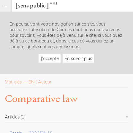
v. 0.1
Sens
public
En poursuivant votre navigation sur ce site, vous
Index
acceptez l’utilisation de Cookies dont nous nous servons
Rubriques
pour savoir si vous êtes déjà venu sur le site, si vous avez
déjà vu ce bandeau et, dans le cas où vous auriez un
compte, quels sont vos permissions.
Essais
Chroniques
J'accepte
En savoir plus
Entretiens
Lectures
Créations
Dossiers
Mot-clés
—
EN
Auteur
La
Comparative law
revue
Accueil
Présentation
Articles
(1)
Publier
Contact
À