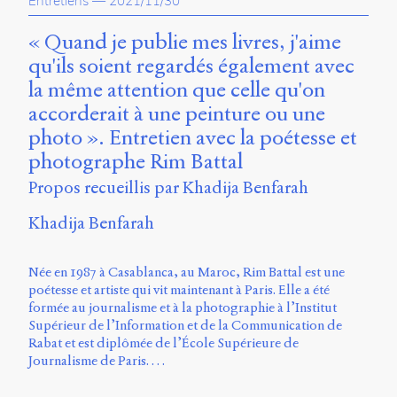
Entretiens
—
2021/11/30
propos
du
« Quand je publie mes livres, j'aime
site
qu'ils soient regardés également avec
Archipel
la même attention que celle qu'on
En
accorderait à une peinture ou une
ligne
photo ». Entretien avec la poétesse et
photographe Rim Battal
Mastodon
Propos recueillis par Khadija Benfarah
Université
Khadija Benfarah
de
Sherbrooke
Campus
Née en 1987 à Casablanca, au Maroc, Rim Battal est une
de
poétesse et artiste qui vit maintenant à Paris. Elle a été
Longueuil
formée au journalisme et à la photographie à l’Institut
Local
Supérieur de l’Information et de la Communication de
B1-
Rabat et est diplômée de l’École Supérieure de
12723
Journalisme de Paris. …
150
Pl.