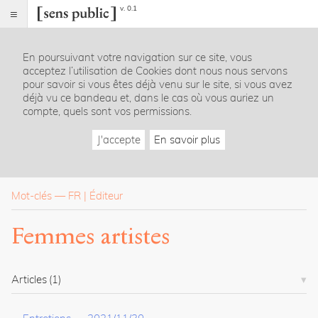
v. 0.1
Sens
public
En poursuivant votre navigation sur ce site, vous
Index
acceptez l’utilisation de Cookies dont nous nous servons
Rubriques
pour savoir si vous êtes déjà venu sur le site, si vous avez
déjà vu ce bandeau et, dans le cas où vous auriez un
compte, quels sont vos permissions.
Essais
Chroniques
J'accepte
En savoir plus
Entretiens
Lectures
Créations
Dossiers
Mot-clés
—
FR
Éditeur
La
Femmes artistes
revue
Accueil
Présentation
Articles
(1)
Publier
Contact
À