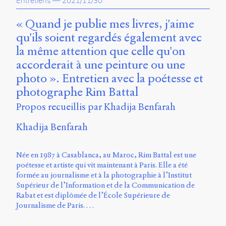
Entretiens
—
2021/11/30
propos
du
« Quand je publie mes livres, j'aime
site
qu'ils soient regardés également avec
Archipel
la même attention que celle qu'on
En
accorderait à une peinture ou une
ligne
photo ». Entretien avec la poétesse et
photographe Rim Battal
Mastodon
Propos recueillis par Khadija Benfarah
Université
Khadija Benfarah
de
Sherbrooke
Campus
Née en 1987 à Casablanca, au Maroc, Rim Battal est une
de
poétesse et artiste qui vit maintenant à Paris. Elle a été
Longueuil
formée au journalisme et à la photographie à l’Institut
Local
Supérieur de l’Information et de la Communication de
B1-
Rabat et est diplômée de l’École Supérieure de
12723
Journalisme de Paris. …
150
Pl.