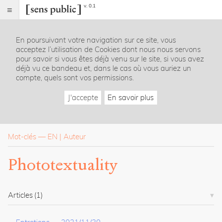
v. 0.1
Sens
public
En poursuivant votre navigation sur ce site, vous
Index
acceptez l’utilisation de Cookies dont nous nous servons
Rubriques
pour savoir si vous êtes déjà venu sur le site, si vous avez
déjà vu ce bandeau et, dans le cas où vous auriez un
compte, quels sont vos permissions.
Essais
Chroniques
J'accepte
En savoir plus
Entretiens
Lectures
Créations
Dossiers
Mot-clés
—
EN
Auteur
La
Phototextuality
revue
Accueil
Présentation
Articles
(1)
Publier
Contact
À