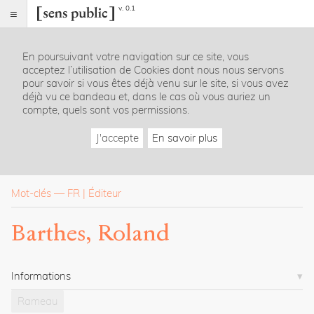
v. 0.1
Sens
public
En poursuivant votre navigation sur ce site, vous
Index
acceptez l’utilisation de Cookies dont nous nous servons
Rubriques
pour savoir si vous êtes déjà venu sur le site, si vous avez
déjà vu ce bandeau et, dans le cas où vous auriez un
compte, quels sont vos permissions.
Essais
Chroniques
J'accepte
En savoir plus
Entretiens
Lectures
Créations
Dossiers
Mot-clés
—
FR
Éditeur
La
Barthes, Roland
revue
Accueil
Présentation
Informations
Publier
Contact
Rameau
À