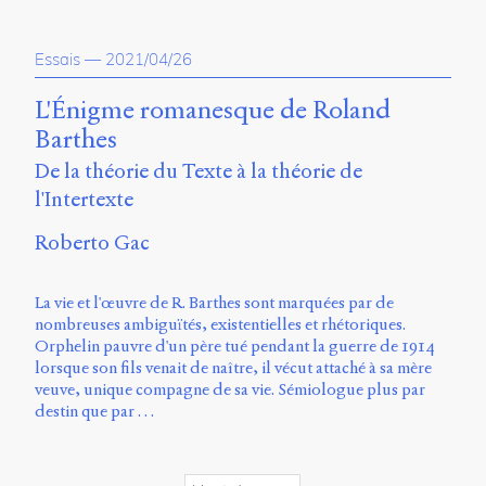
Charles-
Le
Moyne
Essais
—
2021/04/26
Longueuil
(QC)
L'Énigme romanesque de Roland
J4K
Barthes
0B7
Canada
De la théorie du Texte à la théorie de
l'Intertexte
ISSN
2104-
Roberto Gac
3272
Sens
La vie et l'œuvre de R. Barthes sont marquées par de
public
nombreuses ambiguïtés, existentielles et rhétoriques.
v.
Orphelin pauvre d'un père tué pendant la guerre de 1914
0.1
lorsque son fils venait de naître, il vécut attaché à sa mère
(2020/03)
veuve, unique compagne de sa vie. Sémiologue plus par
destin que par …
Typographies
:
Jannon
de