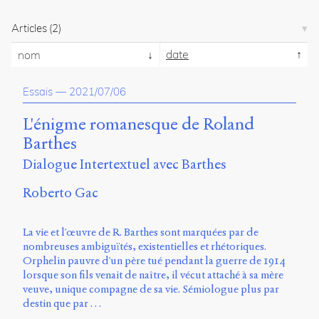
propos
du
Articles
(2)
site
date
Archipel
nom
En
Essais
—
2021/07/06
ligne
L'énigme romanesque de Roland
Mastodon
Barthes
Dialogue Intertextuel avec Barthes
Université
de
Roberto Gac
Sherbrooke
Campus
de
La vie et l'œuvre de R. Barthes sont marquées par de
Longueuil
nombreuses ambiguïtés, existentielles et rhétoriques.
Local
Orphelin pauvre d'un père tué pendant la guerre de 1914
B1-
lorsque son fils venait de naître, il vécut attaché à sa mère
12723
veuve, unique compagne de sa vie. Sémiologue plus par
150
destin que par …
Pl.