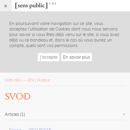
v. 0.1
Sens
public
En poursuivant votre navigation sur ce site, vous
Index
acceptez l’utilisation de Cookies dont nous nous servons
Rubriques
pour savoir si vous êtes déjà venu sur le site, si vous avez
déjà vu ce bandeau et, dans le cas où vous auriez un
compte, quels sont vos permissions.
Essais
Chroniques
J'accepte
En savoir plus
Entretiens
Lectures
Créations
Dossiers
Mot-clés
—
EN
Auteur
La
SVOD
revue
Accueil
Présentation
Articles
(1)
Publier
Contact
À