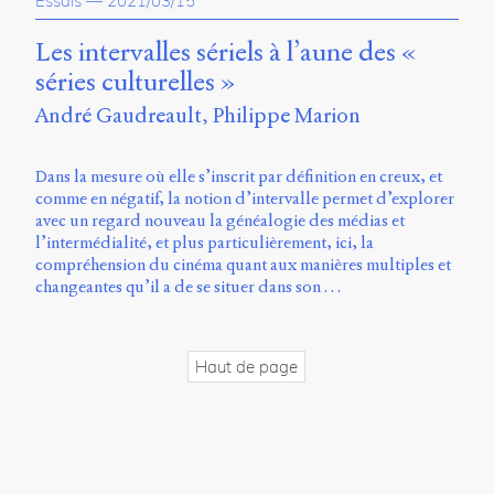
Essais
—
2021/03/15
propos
du
Les intervalles sériels à l’aune des «
site
séries culturelles »
Archipel
André Gaudreault
Philippe Marion
En
ligne
Dans la mesure où elle s’inscrit par définition en creux, et
comme en négatif, la notion d’intervalle permet d’explorer
Mastodon
avec un regard nouveau la généalogie des médias et
l’intermédialité, et plus particulièrement, ici, la
compréhension du cinéma quant aux manières multiples et
Université
changeantes qu’il a de se situer dans son …
de
Sherbrooke
Campus
de
Haut de page
Longueuil
Local
B1-
12723
150
Pl.