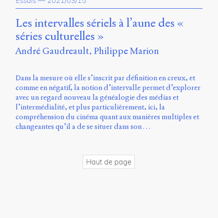
Essais
—
2021/03/15
propos
du
Les intervalles sériels à l’aune des «
site
séries culturelles »
Archipel
André Gaudreault
Philippe Marion
En
ligne
Dans la mesure où elle s’inscrit par définition en creux, et
comme en négatif, la notion d’intervalle permet d’explorer
Mastodon
avec un regard nouveau la généalogie des médias et
l’intermédialité, et plus particulièrement, ici, la
compréhension du cinéma quant aux manières multiples et
Université
changeantes qu’il a de se situer dans son …
de
Sherbrooke
Campus
de
Haut de page
Longueuil
Local
B1-
12723
150
Pl.