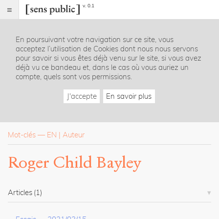
v. 0.1
Sens
public
En poursuivant votre navigation sur ce site, vous
Index
acceptez l’utilisation de Cookies dont nous nous servons
Rubriques
pour savoir si vous êtes déjà venu sur le site, si vous avez
déjà vu ce bandeau et, dans le cas où vous auriez un
compte, quels sont vos permissions.
Essais
Chroniques
J'accepte
En savoir plus
Entretiens
Lectures
Créations
Dossiers
Mot-clés
—
EN
Auteur
La
Roger Child Bayley
revue
Accueil
Présentation
Articles
(1)
Publier
Contact
À