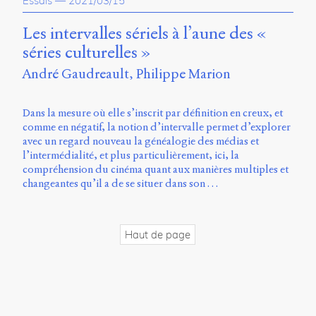
Essais
—
2021/03/15
propos
du
Les intervalles sériels à l’aune des «
site
séries culturelles »
Archipel
André Gaudreault
Philippe Marion
En
ligne
Dans la mesure où elle s’inscrit par définition en creux, et
comme en négatif, la notion d’intervalle permet d’explorer
Mastodon
avec un regard nouveau la généalogie des médias et
l’intermédialité, et plus particulièrement, ici, la
compréhension du cinéma quant aux manières multiples et
Université
changeantes qu’il a de se situer dans son …
de
Sherbrooke
Campus
de
Haut de page
Longueuil
Local
B1-
12723
150
Pl.