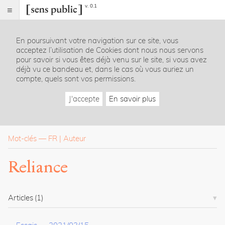
v. 0.1
Sens
public
En poursuivant votre navigation sur ce site, vous
Index
acceptez l’utilisation de Cookies dont nous nous servons
Rubriques
pour savoir si vous êtes déjà venu sur le site, si vous avez
déjà vu ce bandeau et, dans le cas où vous auriez un
compte, quels sont vos permissions.
Essais
Chroniques
J'accepte
En savoir plus
Entretiens
Lectures
Créations
Dossiers
Mot-clés
—
FR
Auteur
La
Reliance
revue
Accueil
Présentation
Articles
(1)
Publier
Contact
À