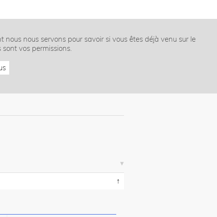
nt nous nous servons pour savoir si vous êtes déjà venu sur le
s sont vos permissions.
us