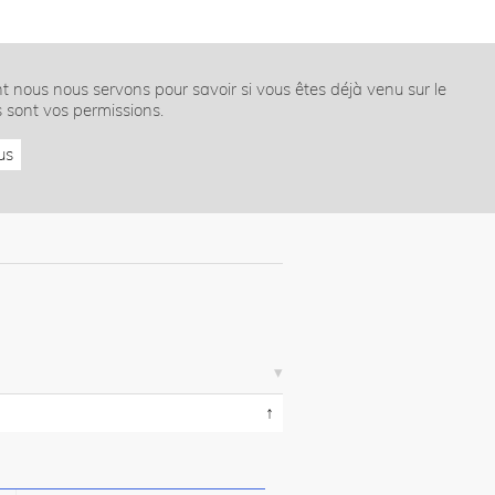
nt nous nous servons pour savoir si vous êtes déjà venu sur le
s sont vos permissions.
us