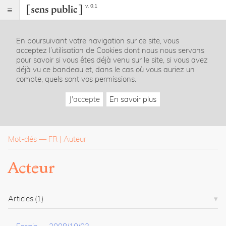
v. 0.1
Sens
public
En poursuivant votre navigation sur ce site, vous
Index
acceptez l’utilisation de Cookies dont nous nous servons
Rubriques
pour savoir si vous êtes déjà venu sur le site, si vous avez
déjà vu ce bandeau et, dans le cas où vous auriez un
compte, quels sont vos permissions.
Essais
Chroniques
J'accepte
En savoir plus
Entretiens
Lectures
Créations
Dossiers
Mot-clés
—
FR
Auteur
La
Acteur
revue
Accueil
Présentation
Articles
(1)
Publier
Contact
À