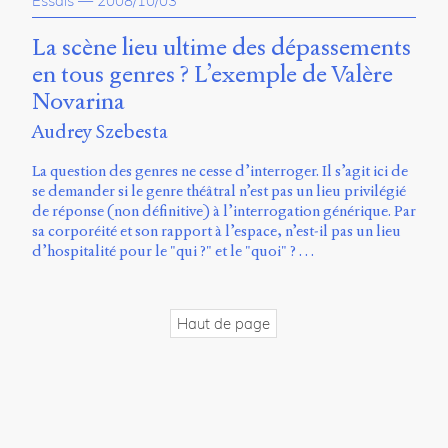
Essais
—
2008/10/03
propos
du
La scène lieu ultime des dépassements
site
en tous genres ? L’exemple de Valère
Archipel
Novarina
En
Audrey Szebesta
ligne
La question des genres ne cesse d’interroger. Il s’agit ici de
Mastodon
se demander si le genre théâtral n’est pas un lieu privilégié
de réponse (non définitive) à l’interrogation générique. Par
sa corporéité et son rapport à l’espace, n’est-il pas un lieu
Université
d’hospitalité pour le "qui ?" et le "quoi" ? …
de
Sherbrooke
Campus
de
Haut de page
Longueuil
Local
B1-
12723
150
Pl.