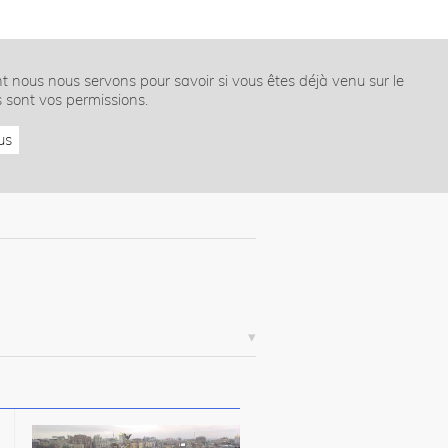
nt nous nous servons pour savoir si vous êtes déjà venu sur le
s sont vos permissions.
us