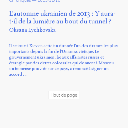
Chroniques
—
2013/12/16
propos
du
L'automne ukrainien de 2013 : Y aura-
site
t-il de la lumière au bout du tunnel ?
Archipel
Oksana Lychkovska
En
ligne
Il se joue à Kiev en cette fin d'année l'un des drames les plus
importants depuis la fin de l'Union soviétique. Le
Mastodon
gouvernement ukrainien, lié aux affairistes russes et
étranglé par des dettes colossales qui donnent à Moscou
un immense pouvoir sur ce pays, a renoncé à signer un
Université
accord …
de
Sherbrooke
Campus
de
Haut de page
Longueuil
Local
B1-
12723
150
Pl.