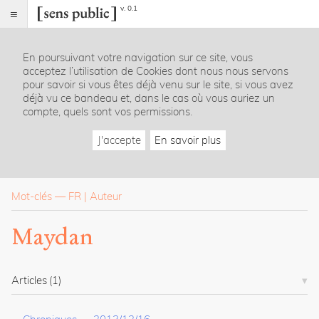
v. 0.1
Sens
public
En poursuivant votre navigation sur ce site, vous
Index
acceptez l’utilisation de Cookies dont nous nous servons
Rubriques
pour savoir si vous êtes déjà venu sur le site, si vous avez
déjà vu ce bandeau et, dans le cas où vous auriez un
compte, quels sont vos permissions.
Essais
Chroniques
J'accepte
En savoir plus
Entretiens
Lectures
Créations
Dossiers
Mot-clés
—
FR
Auteur
La
Maydan
revue
Accueil
Présentation
Articles
(1)
Publier
Contact
À