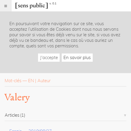
v. 0.1
Sens
public
En poursuivant votre navigation sur ce site, vous
Index
acceptez l’utilisation de Cookies dont nous nous servons
Rubriques
pour savoir si vous êtes déjà venu sur le site, si vous avez
déjà vu ce bandeau et, dans le cas où vous auriez un
compte, quels sont vos permissions.
Essais
Chroniques
J'accepte
En savoir plus
Entretiens
Lectures
Créations
Dossiers
Mot-clés
—
EN
Auteur
La
Valery
revue
Accueil
Présentation
Articles
(1)
Publier
Contact
À