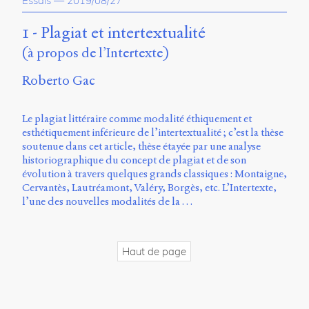
Essais
—
2019/08/27
propos
du
1 - Plagiat et intertextualité
site
(à propos de l’Intertexte)
Archipel
Roberto Gac
En
ligne
Le plagiat littéraire comme modalité éthiquement et
Mastodon
esthétiquement inférieure de l’intertextualité ; c’est la thèse
soutenue dans cet article, thèse étayée par une analyse
historiographique du concept de plagiat et de son
Université
évolution à travers quelques grands classiques : Montaigne,
de
Cervantès, Lautréamont, Valéry, Borgès, etc. L’Intertexte,
Sherbrooke
l’une des nouvelles modalités de la …
Campus
de
Longueuil
Local
Haut de page
B1-
12723
150
Pl.