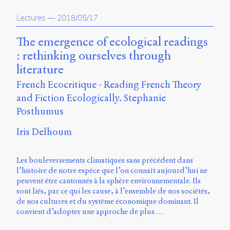
propos
Lectures
—
2018/05/17
du
site
Archipel
The emergence of ecological readings
: rethinking ourselves through
En
literature
ligne
French Ecocritique - Reading French Theory
Mastodon
and Fiction Ecologically. Stephanie
Posthumus
Université
Iris Delhoum
de
Sherbrooke
Campus
Les bouleversements climatiques sans précédent dans
de
l’histoire de notre espèce que l’on connaît aujourd’hui ne
Longueuil
peuvent être cantonnés à la sphère environnementale. Ils
Local
sont liés, par ce qui les cause, à l’ensemble de nos sociétés,
B1-
de nos cultures et du système économique dominant. Il
12723
convient d’adopter une approche de plus …
150
Pl.