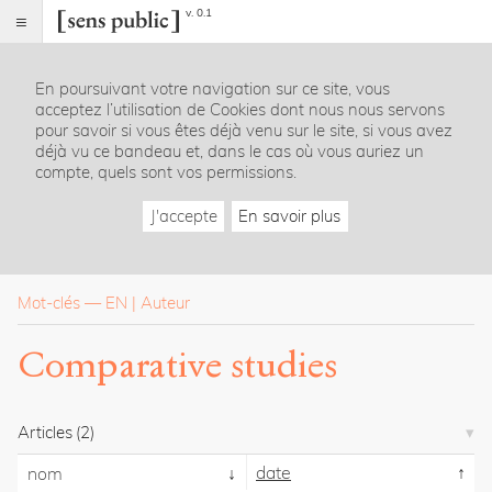
v. 0.1
Sens
public
En poursuivant votre navigation sur ce site, vous
Index
acceptez l’utilisation de Cookies dont nous nous servons
Rubriques
pour savoir si vous êtes déjà venu sur le site, si vous avez
déjà vu ce bandeau et, dans le cas où vous auriez un
compte, quels sont vos permissions.
Essais
Chroniques
J'accepte
En savoir plus
Entretiens
Lectures
Créations
Dossiers
Mot-clés
—
EN
Auteur
La
Comparative studies
revue
Accueil
Présentation
Articles
(2)
Publier
Contact
date
nom
À