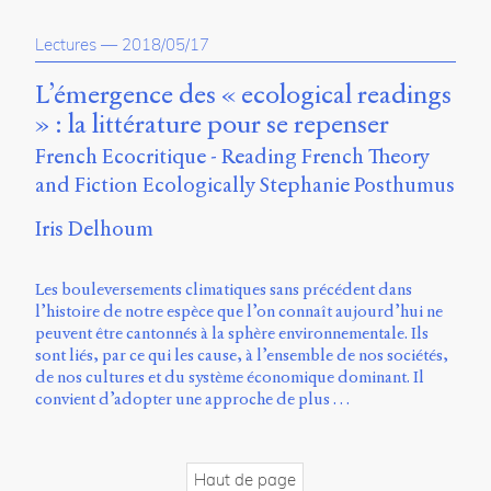
Charles-
Le
Lectures
—
2018/05/17
Moyne
Longueuil
L’émergence des « ecological readings
(QC)
» : la littérature pour se repenser
J4K
0B7
French Ecocritique - Reading French Theory
Canada
and Fiction Ecologically Stephanie Posthumus
ISSN
Iris Delhoum
2104-
3272
Les bouleversements climatiques sans précédent dans
Sens
l’histoire de notre espèce que l’on connaît aujourd’hui ne
public
peuvent être cantonnés à la sphère environnementale. Ils
v.
sont liés, par ce qui les cause, à l’ensemble de nos sociétés,
0.1
de nos cultures et du système économique dominant. Il
(2020/03)
convient d’adopter une approche de plus …
Typographies
:
Jannon
Haut de page
de