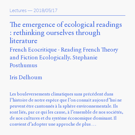
propos
Lectures
—
2018/05/17
du
site
Archipel
The emergence of ecological readings
: rethinking ourselves through
En
literature
ligne
French Ecocritique - Reading French Theory
Mastodon
and Fiction Ecologically. Stephanie
Posthumus
Université
Iris Delhoum
de
Sherbrooke
Campus
Les bouleversements climatiques sans précédent dans
de
l’histoire de notre espèce que l’on connaît aujourd’hui ne
Longueuil
peuvent être cantonnés à la sphère environnementale. Ils
Local
sont liés, par ce qui les cause, à l’ensemble de nos sociétés,
B1-
de nos cultures et du système économique dominant. Il
12723
convient d’adopter une approche de plus …
150
Pl.