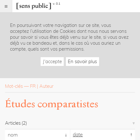
v. 0.1
Sens
public
En poursuivant votre navigation sur ce site, vous
Index
acceptez l’utilisation de Cookies dont nous nous servons
Rubriques
pour savoir si vous êtes déjà venu sur le site, si vous avez
déjà vu ce bandeau et, dans le cas où vous auriez un
compte, quels sont vos permissions.
Essais
Chroniques
J'accepte
En savoir plus
Entretiens
Lectures
Créations
Dossiers
Mot-clés
—
FR
Auteur
La
Études comparatistes
revue
Accueil
Présentation
Articles
(2)
Publier
Contact
date
nom
À