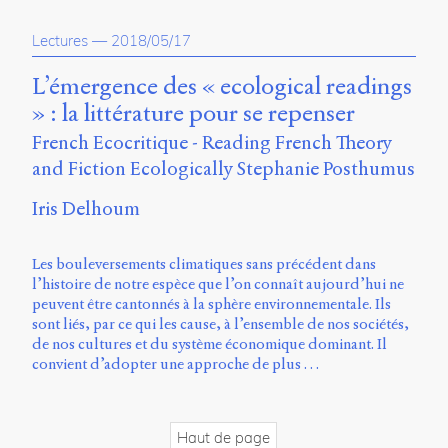
Charles-
Le
Lectures
—
2018/05/17
Moyne
Longueuil
L’émergence des « ecological readings
(QC)
» : la littérature pour se repenser
J4K
0B7
French Ecocritique - Reading French Theory
Canada
and Fiction Ecologically Stephanie Posthumus
ISSN
Iris Delhoum
2104-
3272
Les bouleversements climatiques sans précédent dans
Sens
l’histoire de notre espèce que l’on connaît aujourd’hui ne
public
peuvent être cantonnés à la sphère environnementale. Ils
v.
sont liés, par ce qui les cause, à l’ensemble de nos sociétés,
0.1
de nos cultures et du système économique dominant. Il
(2020/03)
convient d’adopter une approche de plus …
Typographies
:
Jannon
Haut de page
de