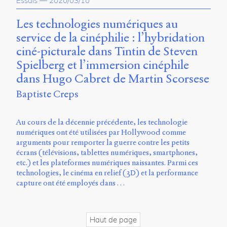
Essais
—
2020/03/10
propos
du
Les technologies numériques au
site
service de la cinéphilie : l’hybridation
Archipel
ciné-picturale dans Tintin de Steven
En
Spielberg et l’immersion cinéphile
ligne
dans Hugo Cabret de Martin Scorsese
Mastodon
Baptiste Creps
Au cours de la décennie précédente, les technologie
Université
numériques ont été utilisées par Hollywood comme
de
arguments pour remporter la guerre contre les petits
Sherbrooke
écrans (télévisions, tablettes numériques, smartphones,
Campus
etc.) et les plateformes numériques naissantes. Parmi ces
de
technologies, le cinéma en relief (3D) et la performance
Longueuil
capture ont été employés dans …
Local
B1-
12723
150
Haut de page
Pl.