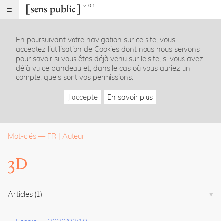
v. 0.1
Sens
public
En poursuivant votre navigation sur ce site, vous
Index
acceptez l’utilisation de Cookies dont nous nous servons
Rubriques
pour savoir si vous êtes déjà venu sur le site, si vous avez
déjà vu ce bandeau et, dans le cas où vous auriez un
compte, quels sont vos permissions.
Essais
Chroniques
J'accepte
En savoir plus
Entretiens
Lectures
Créations
Dossiers
Mot-clés
—
FR
Auteur
La
3D
revue
Accueil
Présentation
Articles
(1)
Publier
Contact
À