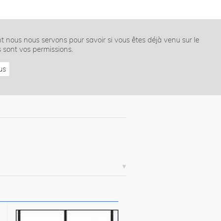
nt nous nous servons pour savoir si vous êtes déjà venu sur le
s sont vos permissions.
us