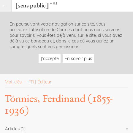
v. 0.1
Sens
public
En poursuivant votre navigation sur ce site, vous
Index
acceptez l’utilisation de Cookies dont nous nous servons
Rubriques
pour savoir si vous êtes déjà venu sur le site, si vous avez
déjà vu ce bandeau et, dans le cas où vous auriez un
compte, quels sont vos permissions.
Essais
Chroniques
J'accepte
En savoir plus
Entretiens
Lectures
Créations
Dossiers
Mot-clés
—
FR
Éditeur
La
Tönnies, Ferdinand (1855-
revue
1936)
Accueil
Présentation
Publier
Contact
Articles
(1)
À