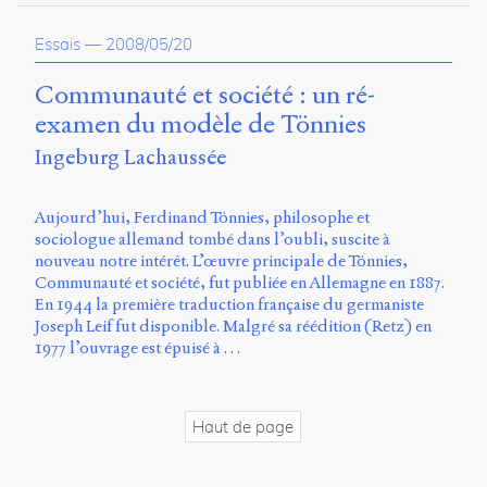
propos
du
Essais
—
2008/05/20
site
Archipel
Communauté et société : un ré-
examen du modèle de Tönnies
En
ligne
Ingeburg Lachaussée
Mastodon
Aujourd’hui, Ferdinand Tönnies, philosophe et
sociologue allemand tombé dans l’oubli, suscite à
nouveau notre intérêt. L’œuvre principale de Tönnies,
Université
Communauté et société, fut publiée en Allemagne en 1887.
de
En 1944 la première traduction française du germaniste
Sherbrooke
Joseph Leif fut disponible. Malgré sa réédition (Retz) en
Campus
1977 l’ouvrage est épuisé à …
de
Longueuil
Local
B1-
Haut de page
12723
150
Pl.