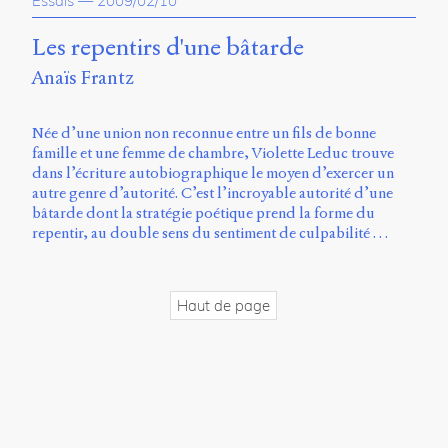
Essais
—
2009/02/10
propos
du
Les repentirs d'une bâtarde
site
Anaïs Frantz
Archipel
En
Née d’une union non reconnue entre un fils de bonne
ligne
famille et une femme de chambre, Violette Leduc trouve
dans l’écriture autobiographique le moyen d’exercer un
Mastodon
autre genre d’autorité. C’est l’incroyable autorité d’une
bâtarde dont la stratégie poétique prend la forme du
repentir, au double sens du sentiment de culpabilité …
Université
de
Sherbrooke
Campus
Haut de page
de
Longueuil
Local
B1-
12723
150
Pl.