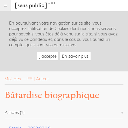
v. 0.1
Sens
public
En poursuivant votre navigation sur ce site, vous
Index
acceptez l’utilisation de Cookies dont nous nous servons
Rubriques
pour savoir si vous êtes déjà venu sur le site, si vous avez
déjà vu ce bandeau et, dans le cas où vous auriez un
compte, quels sont vos permissions.
Essais
Chroniques
J'accepte
En savoir plus
Entretiens
Lectures
Créations
Dossiers
Mot-clés
—
FR
Auteur
La
Bâtardise biographique
revue
Accueil
Présentation
Articles
(1)
Publier
Contact
À