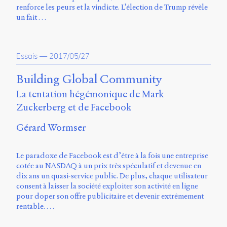
Émile
renforce les peurs et la vindicte. L’élection de Trump révèle
Greis,
un fait …
Timothée
Guicherd,
Servanne
Monjour,
Essais
—
2017/05/27
Nicolas
Sauret
Building Global Community
et
Marcello
La tentation hégémonique de Mark
Vitali-
Zuckerberg et de Facebook
Rosati,
de
Gérard Wormser
2018
à
2020.
Le paradoxe de Facebook est d’être à la fois une entreprise
cotée au NASDAQ à un prix très spéculatif et devenue en
dix ans un quasi-service public. De plus, chaque utilisateur
consent à laisser la société exploiter son activité en ligne
pour doper son offre publicitaire et devenir extrêmement
rentable. …