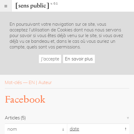
v. 0.1
Sens
public
En poursuivant votre navigation sur ce site, vous
Index
acceptez l’utilisation de Cookies dont nous nous servons
Rubriques
pour savoir si vous êtes déjà venu sur le site, si vous avez
déjà vu ce bandeau et, dans le cas où vous auriez un
compte, quels sont vos permissions.
Essais
Chroniques
J'accepte
En savoir plus
Entretiens
Lectures
Créations
Dossiers
Mot-clés
—
EN
Auteur
La
Facebook
revue
Accueil
Présentation
Articles
(5)
Publier
Contact
date
nom
À