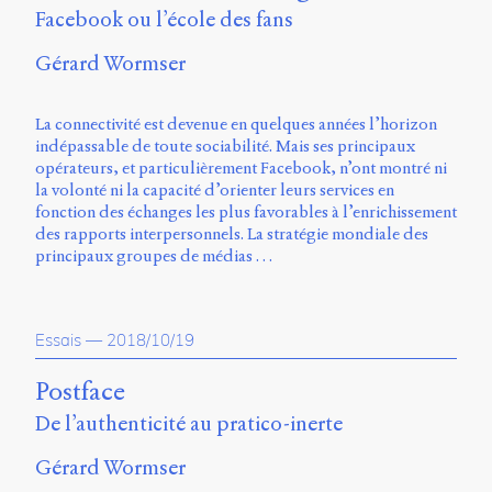
Charles-
Facebook ou l’école des fans
Le
Moyne
Gérard Wormser
Longueuil
(QC)
J4K
La connectivité est devenue en quelques années l’horizon
0B7
indépassable de toute sociabilité. Mais ses principaux
Canada
opérateurs, et particulièrement Facebook, n’ont montré ni
la volonté ni la capacité d’orienter leurs services en
ISSN
fonction des échanges les plus favorables à l’enrichissement
2104-
des rapports interpersonnels. La stratégie mondiale des
3272
principaux groupes de médias …
Sens
public
v.
Essais
—
2018/10/19
0.1
(2020/03)
Postface
Typographies
De l’authenticité au pratico-inerte
:
Jannon
Gérard Wormser
de