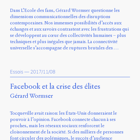
Storm
Type
Dans L’Ecole des fans, Gérard Wormser questionne les
Foundry
dimensions communicationnelles des disruptions
et
contemporaines. Nos immenses possibilités d’accès aux
Muli
échanges et aux savoirs contrastent avec les frustrations qui
de
se développent au cœur des collectivités humaines – plus
Vernon
techniques et plus inégales que jamais. La connectivité
Adams.
universelle s’accompagne de ruptures brutales des …
Ce
site
a
Essais
—
2017/11/08
été
conçu
Facebook et la crise des élites
par
Gérard Wormser
Julie
Blanc,
Maxime
Tocqueville avait raison: les États-Unis donneraient le
Bouton,
pouvoir à l’opinion. Facebook connecte chacun à ses
Jérémy
proches, mais les réseaux sociaux renforcent le
De
cloisonnement de la société. Si des milliers de personnes
Barros,
font circuler des polémiques, le succès d’audience