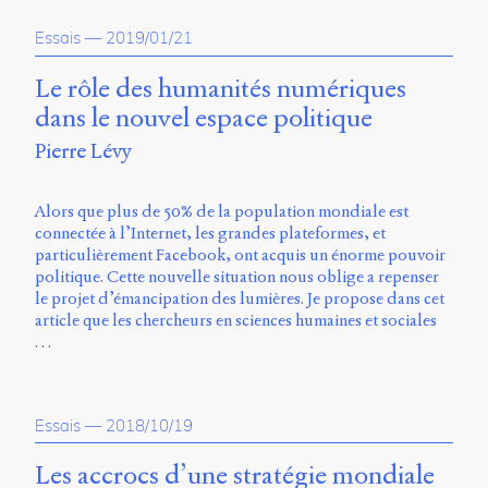
propos
Essais
—
2019/01/21
du
site
Archipel
Le rôle des humanités numériques
dans le nouvel espace politique
En
Pierre Lévy
ligne
Mastodon
Alors que plus de 50% de la population mondiale est
connectée à l’Internet, les grandes plateformes, et
particulièrement Facebook, ont acquis un énorme pouvoir
Université
politique. Cette nouvelle situation nous oblige a repenser
de
le projet d’émancipation des lumières. Je propose dans cet
Sherbrooke
article que les chercheurs en sciences humaines et sociales
Campus
…
de
Longueuil
Local
B1-
Essais
—
2018/10/19
12723
150
Les accrocs d’une stratégie mondiale
Pl.