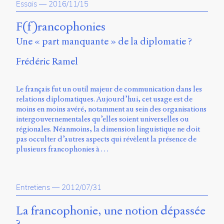
Essais
—
2016/11/15
Charles-
Le
F(f)rancophonies
Moyne
Longueuil
Une « part manquante » de la diplomatie ?
(QC)
J4K
Frédéric Ramel
0B7
Canada
Le français fut un outil majeur de communication dans les
ISSN
relations diplomatiques. Aujourd’hui, cet usage est de
2104-
moins en moins avéré, notamment au sein des organisations
3272
intergouvernementales qu’elles soient universelles ou
régionales. Néanmoins, la dimension linguistique ne doit
Sens
pas occulter d’autres aspects qui révèlent la présence de
public
plusieurs francophonies à …
v.
0.1
(2020/03)
Entretiens
—
2012/07/31
Typographies
:
La francophonie, une notion dépassée
Jannon
de