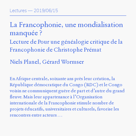
propos
Lectures
—
2019/06/15
du
site
Archipel
La Francophonie, une mondialisation
manquée ?
En
Lecture de Pour une généalogie critique de la
ligne
Francophonie de Christophe Prémat
Mastodon
Niels Planel
Gérard Wormser
Université
En Afrique centrale, soixante ans près leur création, la
de
République démocratique du Congo (RDC) et le Congo
Sherbrooke
voisin ne communiquent guère de part et d’autre du grand
Campus
fleuve. Mais leur appartenance à l’Organisation
de
internationale de la Francophonie stimule nombre de
Longueuil
projets éducatifs, universitaires et culturels, favorise les
Local
rencontres entre acteurs …
B1-
12723
150
Pl.