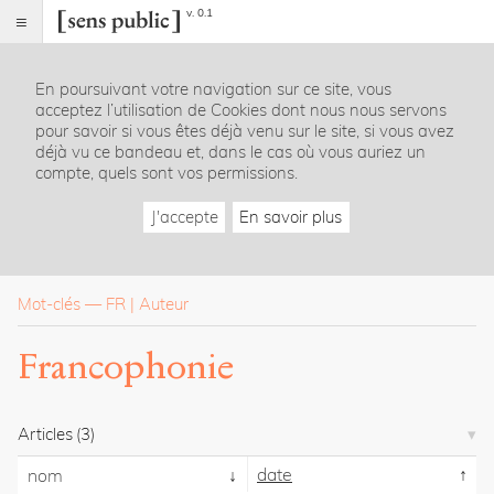
v. 0.1
Sens
public
En poursuivant votre navigation sur ce site, vous
Index
acceptez l’utilisation de Cookies dont nous nous servons
Rubriques
pour savoir si vous êtes déjà venu sur le site, si vous avez
déjà vu ce bandeau et, dans le cas où vous auriez un
compte, quels sont vos permissions.
Essais
Chroniques
J'accepte
En savoir plus
Entretiens
Lectures
Créations
Dossiers
Mot-clés
—
FR
Auteur
La
Francophonie
revue
Accueil
Présentation
Articles
(3)
Publier
Contact
date
nom
À