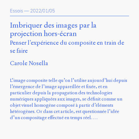
propos
Essais
—
2022/01/05
du
site
Archipel
Imbriquer des images par la
projection hors-écran
En
Penser l’expérience du composite en train de
ligne
se faire
Mastodon
Carole Nosella
Université
L’image composite telle qu’on l’utilise aujourd’hui depuis
de
l’émergence de l’image appareillée et fixée, et en
Sherbrooke
particulier depuis la propagation des technologies
Campus
numériques appliquées aux images, se définit comme un
de
objet visuel homogène composé à partir d’éléments
Longueuil
hétérogènes. Or dans cet article, est questionnée l’idée
Local
d’un compositage effectué en temps réel. …
B1-
12723
150
Pl.