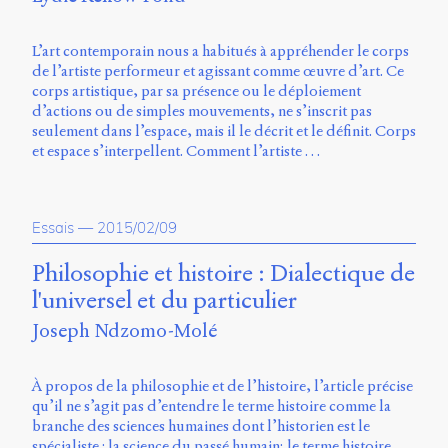
Émile
Greis,
Timothée
L’art contemporain nous a habitués à appréhender le corps
Guicherd,
de l’artiste performeur et agissant comme œuvre d’art. Ce
Servanne
corps artistique, par sa présence ou le déploiement
Monjour,
d’actions ou de simples mouvements, ne s’inscrit pas
Nicolas
seulement dans l’espace, mais il le décrit et le définit. Corps
Sauret
et espace s’interpellent. Comment l’artiste …
et
Marcello
Vitali-
Rosati,
Essais
—
2015/02/09
de
2018
Philosophie et histoire : Dialectique de
à
l'universel et du particulier
2020.
Joseph Ndzomo-Molé
À propos de la philosophie et de l’histoire, l’article précise
qu’il ne s’agit pas d’entendre le terme histoire comme la
branche des sciences humaines dont l’historien est le
spécialiste : la science du passé humain; le terme histoire