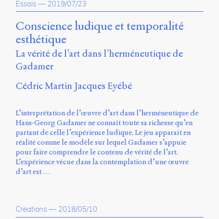
Essais
—
2019/07/23
Charles-
Le
Conscience ludique et temporalité
Moyne
Longueuil
esthétique
(QC)
La vérité de l’art dans l’herméneutique de
J4K
0B7
Gadamer
Canada
Cédric Martin Jacques Eyébé
ISSN
2104-
3272
L’interprétation de l’œuvre d’art dans l’herméneutique de
Hans-Georg Gadamer ne connaît toute sa richesse qu’en
Sens
partant de celle l’expérience ludique. Le jeu apparaît en
public
réalité comme le modèle sur lequel Gadamer s’appuie
v.
pour faire comprendre le contenu de vérité de l’art.
0.1
L’expérience vécue dans la contemplation d’une œuvre
(2020/03)
d’art est …
Typographies
:
Jannon
Creations
—
2018/05/10
de