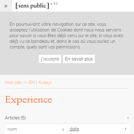
v. 0.1
Sens
public
En poursuivant votre navigation sur ce site, vous
Index
acceptez l’utilisation de Cookies dont nous nous servons
Rubriques
pour savoir si vous êtes déjà venu sur le site, si vous avez
déjà vu ce bandeau et, dans le cas où vous auriez un
compte, quels sont vos permissions.
Essais
Chroniques
J'accepte
En savoir plus
Entretiens
Lectures
Créations
Dossiers
Mot-clés
—
EN
Auteur
La
Experience
revue
Accueil
Présentation
Articles
(5)
Publier
Contact
date
nom
À