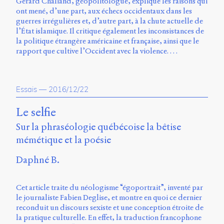
Émile
Gérard Chaliand, géopolitologue, explique les raisons qui
Greis,
ont mené, d’une part, aux échecs occidentaux dans les
Timothée
guerres irrégulières et, d’autre part, à la chute actuelle de
Guicherd,
l’État islamique. Il critique également les inconsistances de
Servanne
la politique étrangère américaine et française, ainsi que le
Monjour,
rapport que cultive l’Occident avec la violence. …
Nicolas
Sauret
et
Essais
—
2016/12/22
Marcello
Vitali-
Le selfie
Rosati,
de
Sur la phraséologie québécoise la bêtise
2018
mémétique et la poésie
à
2020.
Daphné B.
Cet article traite du néologisme “égoportrait”, inventé par
le journaliste Fabien Deglise, et montre en quoi ce dernier
reconduit un discours sexiste et une conception étroite de
la pratique culturelle. En effet, la traduction francophone