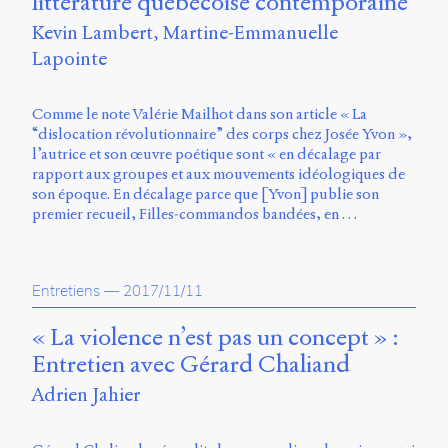
littérature québécoise contemporaine
Storm
Kevin Lambert
Martine-Emmanuelle
Type
Foundry
Lapointe
et
Muli
de
Comme le note Valérie Mailhot dans son article « La
Vernon
“dislocation révolutionnaire” des corps chez Josée Yvon »,
Adams.
l’autrice et son œuvre poétique sont « en décalage par
rapport aux groupes et aux mouvements idéologiques de
Ce
son époque. En décalage parce que [Yvon] publie son
site
premier recueil, Filles-commandos bandées, en …
a
été
conçu
par
Entretiens
—
2017/11/11
Julie
Blanc,
« La violence n’est pas un concept » :
Maxime
Entretien avec Gérard Chaliand
Bouton,
Jérémy
Adrien Jahier
De
Barros,