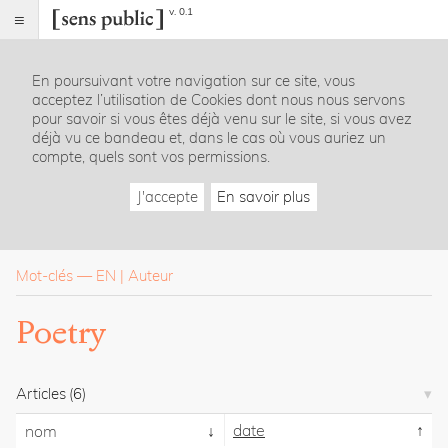
v. 0.1
Sens
public
En poursuivant votre navigation sur ce site, vous
Index
acceptez l’utilisation de Cookies dont nous nous servons
Rubriques
pour savoir si vous êtes déjà venu sur le site, si vous avez
déjà vu ce bandeau et, dans le cas où vous auriez un
compte, quels sont vos permissions.
Essais
Chroniques
J'accepte
En savoir plus
Entretiens
Lectures
Créations
Dossiers
Mot-clés
—
EN
Auteur
La
Poetry
revue
Accueil
Présentation
Articles
(6)
Publier
Contact
date
nom
À