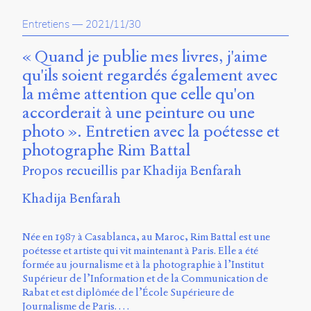
propos
Entretiens
—
2021/11/30
du
site
Archipel
« Quand je publie mes livres, j'aime
qu'ils soient regardés également avec
En
la même attention que celle qu'on
ligne
accorderait à une peinture ou une
Mastodon
photo ». Entretien avec la poétesse et
photographe Rim Battal
Université
Propos recueillis par Khadija Benfarah
de
Sherbrooke
Khadija Benfarah
Campus
de
Née en 1987 à Casablanca, au Maroc, Rim Battal est une
Longueuil
poétesse et artiste qui vit maintenant à Paris. Elle a été
Local
formée au journalisme et à la photographie à l’Institut
B1-
Supérieur de l’Information et de la Communication de
12723
Rabat et est diplômée de l’École Supérieure de
150
Journalisme de Paris. …
Pl.