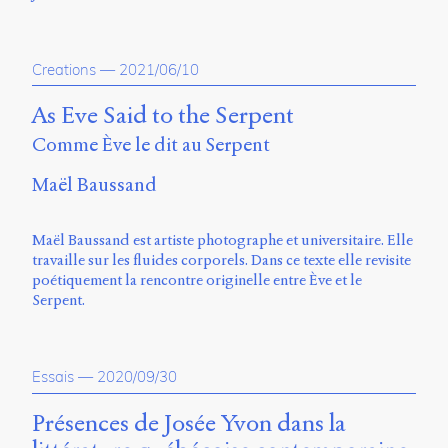
Charles-
Le
Moyne
Creations
—
2021/06/10
Longueuil
(QC)
As Eve Said to the Serpent
J4K
0B7
Comme Ève le dit au Serpent
Canada
Maël Baussand
ISSN
2104-
3272
Maël Baussand est artiste photographe et universitaire. Elle
travaille sur les fluides corporels. Dans ce texte elle revisite
Sens
poétiquement la rencontre originelle entre Ève et le
public
Serpent.
v.
0.1
(2020/03)
Essais
—
2020/09/30
Typographies
:
Présences de Josée Yvon dans la
Jannon
de