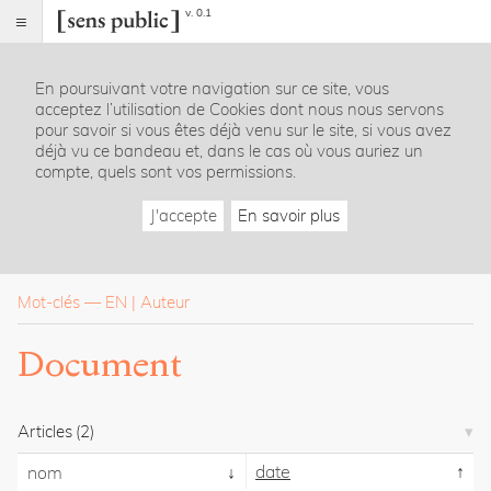
v. 0.1
Sens
public
En poursuivant votre navigation sur ce site, vous
Index
acceptez l’utilisation de Cookies dont nous nous servons
Rubriques
pour savoir si vous êtes déjà venu sur le site, si vous avez
déjà vu ce bandeau et, dans le cas où vous auriez un
compte, quels sont vos permissions.
Essais
Chroniques
J'accepte
En savoir plus
Entretiens
Lectures
Créations
Dossiers
Mot-clés
—
EN
Auteur
La
Document
revue
Accueil
Présentation
Articles
(2)
Publier
Contact
date
nom
À