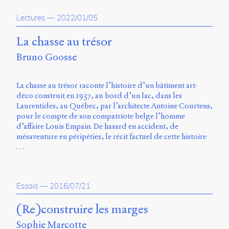
propos
Lectures
—
2022/01/05
du
site
Archipel
La chasse au trésor
Bruno Goosse
En
ligne
La chasse au trésor raconte l’histoire d’un bâtiment art-
Mastodon
déco construit en 1937, au bord d’un lac, dans les
Laurentides, au Québec, par l’architecte Antoine Courtens,
pour le compte de son compatriote belge l’homme
Université
d’affaire Louis Empain. De hasard en accident, de
de
mésaventure en péripéties, le récit factuel de cette histoire
Sherbrooke
…
Campus
de
Longueuil
Local
Essais
—
2016/07/21
B1-
12723
(Re)construire les marges
150
Sophie Marcotte
Pl.