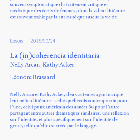
Storm
souvent symptomatique du traitement critique et
Type
médiatique des écrits de femmes, dont la valeur littéraire
Foundry
est souvent trahie par la curiosité que suscite la vie de …
et
Muli
de
Essais
—
2018/09/14
Vernon
Adams.
La (in)coherencia identitaria
Ce
Nelly Arcan, Kathy Acker
site
a
Léonore Brassard
été
conçu
par
Nelly Arcan et Kathy Acker, deux auteures ayant marqué
Julie
leur milieu littéraire – celui québécois contemporain pour
Blanc,
l’une, celui punk américain des années 80 pour l’autre –
Maxime
partagent entre autres thématiques similaires, une réflexion
Bouton,
sur l’identité, et plus spécifiquement sur l’identité de
Jérémy
genre, telle qu’elle est créée par le langage. …
De
Barros,