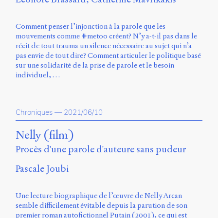
Charles-
Le
Moyne
Comment penser l’injonction à la parole que les
Longueuil
mouvements comme #metoo créent? N’y a-t-il pas dans le
(QC)
récit de tout trauma un silence nécessaire au sujet qui n’a
J4K
pas envie de tout dire? Comment articuler le politique basé
0B7
sur une solidarité de la prise de parole et le besoin
Canada
individuel, …
ISSN
2104-
3272
Chroniques
—
2021/06/10
Sens
Nelly (film)
public
Procès d'une parole d'auteure sans pudeur
v.
0.1
Pascale Joubi
(2020/03)
Typographies
:
Une lecture biographique de l’œuvre de Nelly Arcan
Jannon
semble difficilement évitable depuis la parution de son
de
premier roman autofictionnel Putain (2001), ce qui est