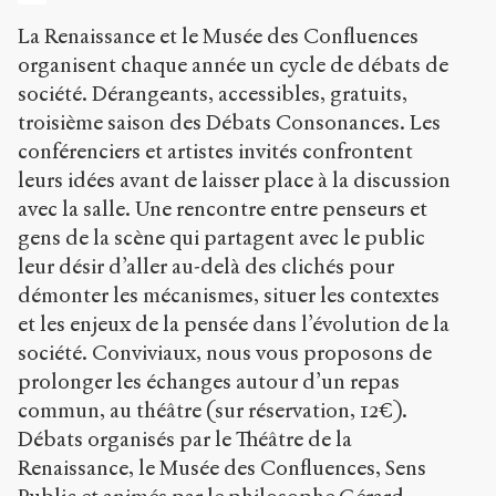
b
l
La Renaissance et le Musée des Confluences
i
organisent chaque année un cycle de débats de
c
société. Dérangeants, accessibles, gratuits,
.
troisième saison des Débats Consonances. Les
o
r
conférenciers et artistes invités confrontent
g
leurs idées avant de laisser place à la discussion
/
avec la salle. Une rencontre entre penseurs et
d
o
gens de la scène qui partagent avec le public
s
leur désir d’aller au-delà des clichés pour
s
démonter les mécanismes, situer les contextes
i
e
et les enjeux de la pensée dans l’évolution de la
r
société. Conviviaux, nous vous proposons de
s
prolonger les échanges autour d’un repas
/
commun, au théâtre (sur réservation, 12€).
9
6
Débats organisés par le Théâtre de la
8
Renaissance, le Musée des Confluences, Sens
/