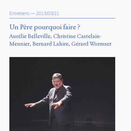
Entretiens
—
2013/03/21
Un Père pourquoi faire ?
Aurélie Belleville
Christine Castelain-
Meunier
Bernard Lahire
Gérard Wormser