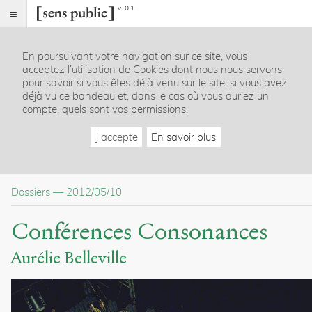
v. 0.1
Sens
public
En poursuivant votre navigation sur ce site, vous
Index
acceptez l’utilisation de Cookies dont nous nous servons
Dossier
pour savoir si vous êtes déjà venu sur le site, si vous avez
déjà vu ce bandeau et, dans le cas où vous auriez un
Table
compte, quels sont vos permissions.
des
matières
J'accepte
En savoir plus
Informations
Articles
Sommaire
Dossiers
—
2012/05/10
Saison 2012-2013
Saison 2011-2012
Saison 2010-2011
Conférences Consonances
Saison 2009-2010
Aurélie Belleville
Citer /
Partager
/
Exporter