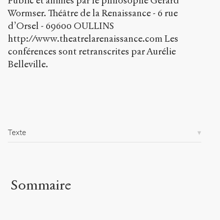
Public et animés par le philosophe Gérard
Wormser. Théâtre de la Renaissance - 6 rue
Copier la
référence
d’Orsel - 69600 OULLINS
Chicago
http://www.theatrelarenaissance.com Les
Copier la
conférences sont retranscrites par Aurélie
référence
Bibtex
Belleville.
Creative
Commons
Attribution-
NonCommercial-
ShareAlike 4.0
Texte
International
(CC BY-NC-SA
4.0) Sens-Public,
2012
Sommaire
Accéder
à la
version
PDF