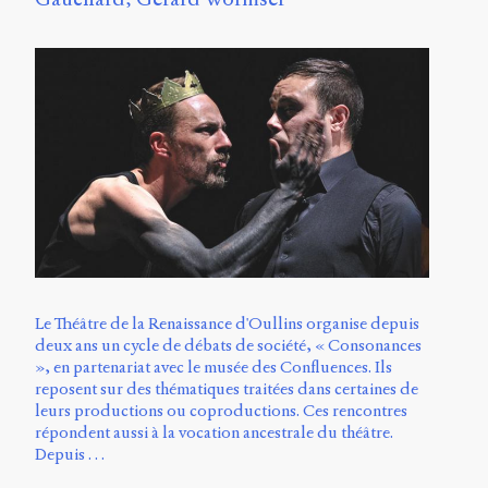
Le Théâtre de la Renaissance d'Oullins organise depuis
deux ans un cycle de débats de société, « Consonances
», en partenariat avec le musée des Confluences. Ils
reposent sur des thématiques traitées dans certaines de
leurs productions ou coproductions. Ces rencontres
répondent aussi à la vocation ancestrale du théâtre.
Depuis …