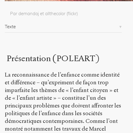
i
c
Par demandaj et allthecolor (flickr)
.
o
Texte
r
g
/
d
o
Présentation (POLEART)
s
s
i
La reconnaissance de l’enfance comme identité
e
r
et différence – qu’expriment de façon trop
s
imparfaite les thèmes de « l’enfant citoyen » et
/
de « l’enfant artiste » – constitue l’un des
8
9
principaux problèmes que doivent affronter les
1
politiques de l’enfance dans les sociétés
/
démocratiques contemporaines. Comme l’ont
montré notamment les travaux de Marcel
Copier la