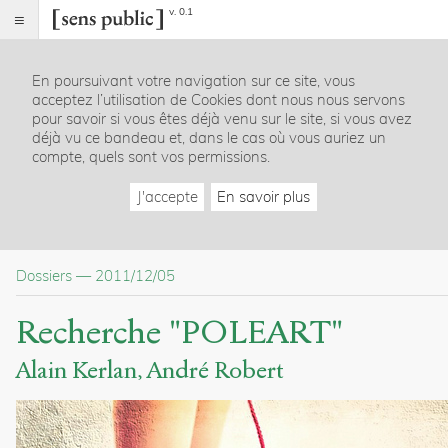
v. 0.1
Sens
public
En poursuivant votre navigation sur ce site, vous
Index
acceptez l’utilisation de Cookies dont nous nous servons
Dossier
pour savoir si vous êtes déjà venu sur le site, si vous avez
déjà vu ce bandeau et, dans le cas où vous auriez un
Table
compte, quels sont vos permissions.
des
matières
J'accepte
En savoir plus
Informations
Articles
Présentation (POLEART)
Dossiers
—
2011/12/05
Citer /
Recherche "POLEART"
Partager
/
Exporter
Alain Kerlan
André Robert
Kerlan,
Alain
.
Robert,