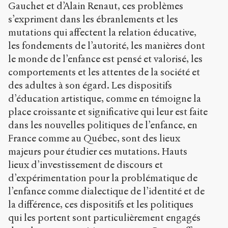
référence
Gauchet et d’Alain Renaut, ces problèmes
Chicago
s’expriment dans les ébranlements et les
Copier la
mutations qui affectent la relation éducative,
référence
Bibtex
les fondements de l’autorité, les manières dont
le monde de l’enfance est pensé et valorisé, les
comportements et les attentes de la société et
Creative
des adultes à son égard. Les dispositifs
Commons
Attribution-
d’éducation artistique, comme en témoigne la
NonCommercial-
place croissante et significative qui leur est faite
ShareAlike 4.0
dans les nouvelles politiques de l’enfance, en
International
(CC BY-NC-SA
France comme au Québec, sont des lieux
4.0) Sens-Public,
majeurs pour étudier ces mutations. Hauts
2011
lieux d’investissement de discours et
d’expérimentation pour la problématique de
Accéder
à la
l’enfance comme dialectique de l’identité et de
version
PDF
la différence, ces dispositifs et les politiques
qui les portent sont particulièrement engagés