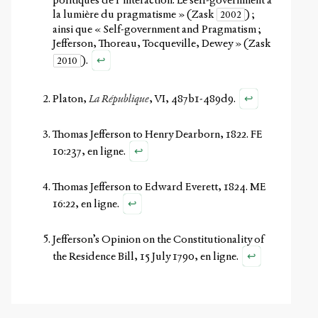
la lumière du pragmatisme »
(Zask
)
;
2002
ainsi que « Self-government and Pragmatism ;
Jefferson, Thoreau, Tocqueville, Dewey »
(Zask
↩
)
.
2010
↩
Platon,
La République
, VI, 487b1-489d9.
Thomas Jefferson to Henry Dearborn, 1822. FE
↩
10:237,
en ligne
.
Thomas Jefferson to Edward Everett, 1824. ME
↩
16:22,
en ligne
.
Jefferson’s Opinion on the Constitutionality of
↩
the Residence Bill, 15 July 1790,
en ligne
.