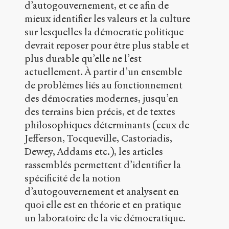
d’autogouvernement, et ce afin de
n
mieux identifier les valeurs et la culture
s
-
sur lesquelles la démocratie politique
p
devrait reposer pour être plus stable et
u
plus durable qu’elle ne l’est
b
l
actuellement. À partir d’un ensemble
i
de problèmes liés au fonctionnement
c
des démocraties modernes, jusqu’en
.
des terrains bien précis, et de textes
o
r
philosophiques déterminants (ceux de
g
Jefferson, Tocqueville, Castoriadis,
/
Dewey, Addams etc.), les articles
d
o
rassemblés permettent d’identifier la
s
spécificité de la notion
s
d’autogouvernement et analysent en
i
e
quoi elle est en théorie et en pratique
r
un laboratoire de la vie démocratique.
s