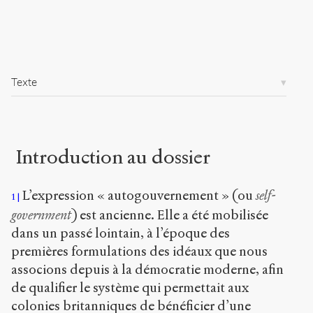
/
1
4
4
3
/
Texte
Copier la
référence
Chicago
Introduction au dossier
Copier la
référence
Bibtex
L’expression « autogouvernement » (ou
self-
1
government
) est ancienne. Elle a été mobilisée
Creative
dans un passé lointain, à l’époque des
Commons
Attribution-
premières formulations des idéaux que nous
ShareAlike
associons depuis à la démocratie moderne, afin
4.0
de qualifier le système qui permettait aux
International
colonies britanniques de bénéficier d’une
(CC BY-SA