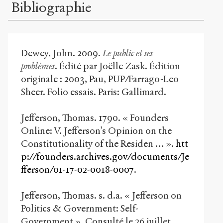
Bibliographie
Dewey, John. 2009.
Le public et ses
problèmes
. Édité par Joëlle Zask. Édition
originale : 2003, Pau, PUP/Farrago-Leo
Sheer. Folio essais. Paris: Gallimard.
Jefferson, Thomas. 1790. « Founders
Online: V. Jefferson’s Opinion on the
Constitutionality of the Residen … ».
htt
p://founders.archives.gov/documents/Je
fferson/01-17-02-0018-0007
.
Jefferson, Thomas. s. d.a. « Jefferson on
Politics & Government: Self-
Government ». Consulté le 26 juillet