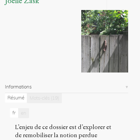
Joëlle Zask
/
Exporter
Zask,
Joëlle
.
Retour
sur
la
notion
perdue
d'autogouvernement
.
2019
.
Sens
public
.
Informations
h
t
Résumé
Mots-clés
(19)
t
p
fr
en
:
/
L’enjeu de ce dossier est d’explorer et
/
s
de remobiliser la notion perdue
e