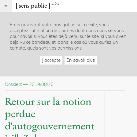
v. 0.1
Sens
public
En poursuivant votre navigation sur ce site, vous
Index
acceptez l’utilisation de Cookies dont nous nous servons
Dossier
pour savoir si vous êtes déjà venu sur le site, si vous avez
déjà vu ce bandeau et, dans le cas où vous auriez un
Table
compte, quels sont vos permissions.
des
matières
J'accepte
En savoir plus
Informations
Articles
Introduction au dossier
Dossiers
—
2019/08/20
Sommaire du dossier
Bibliographie
Retour sur la notion
Notes
perdue
Citations
d'autogouvernement
Citer /
Partager