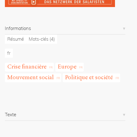
r
g
/
a
Informations
r
t
Résumé
Mots-clés
(4)
i
c
fr
l
e
Crise financière
Europe
s
/
Mouvement social
Politique et société
9
6
9
/
Copier la
Texte
référence
Chicago
Copier la
référence