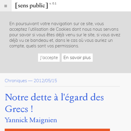
v. 0.1
Sens
public
En poursuivant votre navigation sur ce site, vous
Index
acceptez l’utilisation de Cookies dont nous nous servons
Article
pour savoir si vous êtes déjà venu sur le site, si vous avez
déjà vu ce bandeau et, dans le cas où vous auriez un
Notes
compte, quels sont vos permissions.
Citer /
Partager
J'accepte
En savoir plus
/
Exporter
Maignien,
Chroniques
—
2012/05/15
Yannick
.
Notre
Notre dette à l'égard des
dette
à
Grecs !
l'égard
des
Yannick Maignien
Grecs
!
.