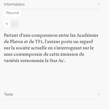
Sens
Informations
public
.
h
Résumé
t
t
fr
en
p
:
Partant d'une comparaison entre les Académies
/
de Platon et de TF1, l'auteur porte un regard
/
s
sur la société actuelle en s'interrogeant sur le
e
sens contemporain de cette émission de
n
variétés surnommée la Star Ac'.
s
-
p
u
b
l
i
Texte
c
.
o