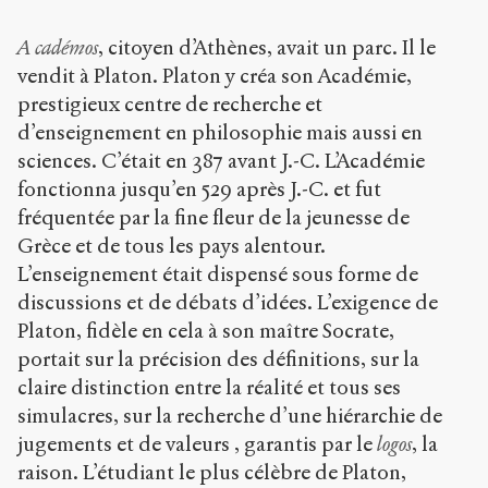
r
g
A
cadémos
, citoyen d’Athènes, avait un parc. Il le
/
a
vendit à Platon. Platon y créa son Académie,
r
prestigieux centre de recherche et
t
d’enseignement en philosophie mais aussi en
i
c
sciences. C’était en 387 avant J.-C. L’Académie
l
fonctionna jusqu’en 529 après J.-C. et fut
e
fréquentée par la fine fleur de la jeunesse de
s
Grèce et de tous les pays alentour.
/
9
L’enseignement était dispensé sous forme de
5
discussions et de débats d’idées. L’exigence de
/
Platon, fidèle en cela à son maître Socrate,
portait sur la précision des définitions, sur la
Copier la
référence
claire distinction entre la réalité et tous ses
Chicago
simulacres, sur la recherche d’une hiérarchie de
Copier la
jugements et de valeurs , garantis par le
logos
, la
référence
Bibtex
raison. L’étudiant le plus célèbre de Platon,