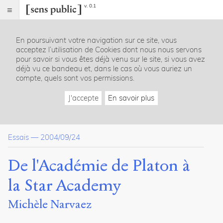
v. 0.1
Sens
public
En poursuivant votre navigation sur ce site, vous
Index
acceptez l’utilisation de Cookies dont nous nous servons
Article
pour savoir si vous êtes déjà venu sur le site, si vous avez
déjà vu ce bandeau et, dans le cas où vous auriez un
Citer /
compte, quels sont vos permissions.
Partager
/
J'accepte
En savoir plus
Exporter
Narvaez,
Michèle
.
Essais
—
2004/09/24
De
l'Académie
de
De l'Académie de Platon à
Platon
à
la Star Academy
la
Star
Michèle Narvaez
Academy
.
2004
.