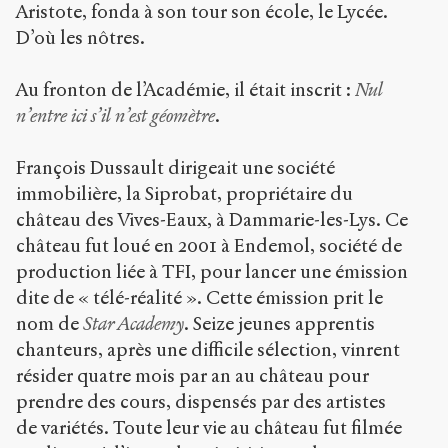
Aristote, fonda à son tour son école, le Lycée.
D’où les nôtres.
Creative
Commons
Attribution-
Au fronton de l’Académie, il était inscrit :
Nul
NonCommercial-
n’entre ici s’il n’est géomètre
.
ShareAlike 4.0
International
(CC BY-NC-SA
François Dussault dirigeait une société
4.0) Sens-Public,
immobilière, la Siprobat, propriétaire du
2004
château des Vives-Eaux, à Dammarie-les-Lys. Ce
château fut loué en 2001 à Endemol, société de
Accéder
à la
production liée à TFI, pour lancer une émission
version
PDF
dite de « télé-réalité ». Cette émission prit le
nom de
Star
Academy
. Seize jeunes apprentis
chanteurs, après une difficile sélection, vinrent
résider quatre mois par an au château pour
prendre des cours, dispensés par des artistes
de variétés. Toute leur vie au château fut filmée