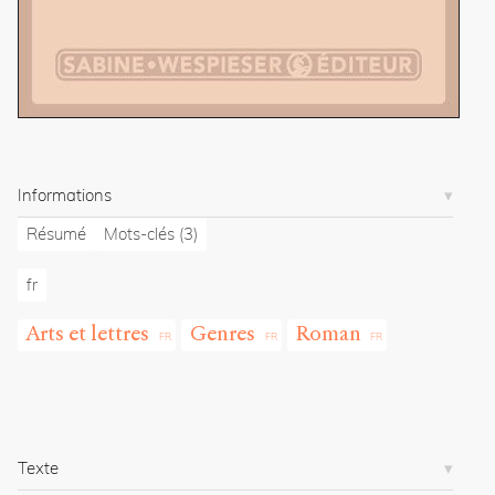
.
o
r
g
/
a
r
t
Informations
i
c
Résumé
Mots-clés
(3)
l
e
fr
s
/
9
Arts et lettres
Genres
Roman
2
3
/
Copier la
référence
Texte
Chicago