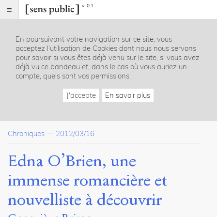
v. 0.1
Sens
public
En poursuivant votre navigation sur ce site, vous
Index
acceptez l’utilisation de Cookies dont nous nous servons
Article
pour savoir si vous êtes déjà venu sur le site, si vous avez
déjà vu ce bandeau et, dans le cas où vous auriez un
Notes
compte, quels sont vos permissions.
Citer /
Partager
J'accepte
En savoir plus
/
Exporter
Brisac,
Chroniques
—
2012/03/16
Geneviève
.
Edna
Edna O’Brien, une
O’Brien,
une
immense romancière et
immense
romancière
nouvelliste à découvrir
et
nouvelliste