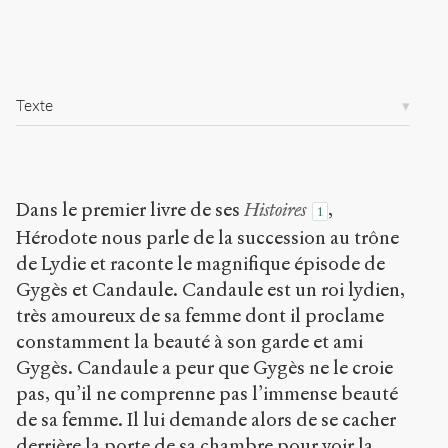
Copier la
référence
Chicago
Copier la
référence
Texte
Bibtex
Creative
Commons
Dans le premier livre de ses
Histoires
,
1
Attribution-
Hérodote nous parle de la succession au trône
NonCommercial-
de Lydie et raconte le magnifique épisode de
ShareAlike 4.0
International
Gygès et Candaule. Candaule est un roi lydien,
(CC BY-NC-SA
très amoureux de sa femme dont il proclame
4.0) Sens-Public,
constamment la beauté à son garde et ami
2012
Gygès. Candaule a peur que Gygès ne le croie
Accéder
pas, qu’il ne comprenne pas l’immense beauté
à la
de sa femme. Il lui demande alors de se cacher
version
PDF
derrière la porte de sa chambre pour voir la