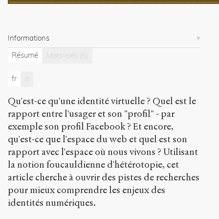
b
l
i
c
Informations
.
o
Résumé
Mots-clés
(5)
r
g
fr
it
/
a
r
Qu'est-ce qu'une identité virtuelle ? Quel est le
t
rapport entre l'usager et son "profil" - par
i
exemple son profil Facebook ? Et encore,
c
qu'est-ce que l'espace du web et quel est son
l
e
rapport avec l'espace où nous vivons ? Utilisant
s
la notion foucauldienne d'hétérotopie, cet
/
article cherche à ouvrir des pistes de recherches
9
1
pour mieux comprendre les enjeux des
2
identités numériques.
/