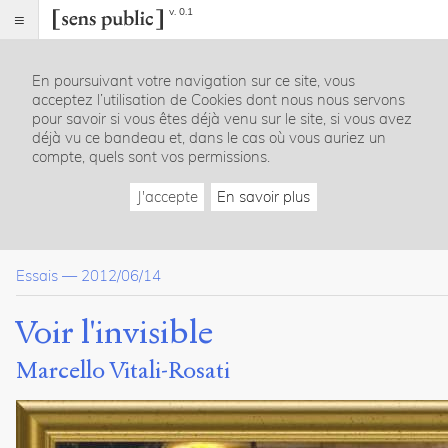
v. 0.1
Sens
public
En poursuivant votre navigation sur ce site, vous
Index
acceptez l’utilisation de Cookies dont nous nous servons
Article
pour savoir si vous êtes déjà venu sur le site, si vous avez
déjà vu ce bandeau et, dans le cas où vous auriez un
Table
compte, quels sont vos permissions.
des
matières
J'accepte
En savoir plus
Une question d’identité
L’hétérotopie du web
Amitié et pornographie
Essais
—
2012/06/14
Empiètements et syntopie
Voir l'invisible
Notes
Citer /
Marcello Vitali-Rosati
Partager
/
Exporter