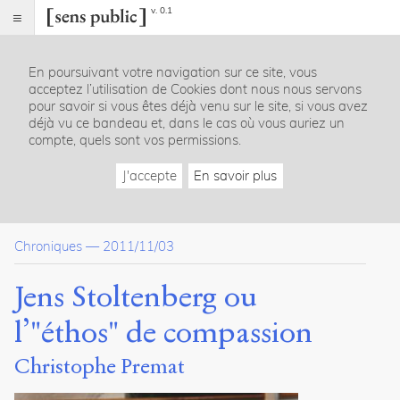
v. 0.1
Sens
public
En poursuivant votre navigation sur ce site, vous
Index
acceptez l’utilisation de Cookies dont nous nous servons
Article
pour savoir si vous êtes déjà venu sur le site, si vous avez
déjà vu ce bandeau et, dans le cas où vous auriez un
Citer /
compte, quels sont vos permissions.
Partager
/
J'accepte
En savoir plus
Exporter
Premat,
Christophe
.
Chroniques
—
2011/11/03
Jens
Stoltenberg
ou
Jens Stoltenberg ou
l’"éthos"
de
l’"éthos" de compassion
compassion
.
2011
.
Christophe Premat
Sens
public
.