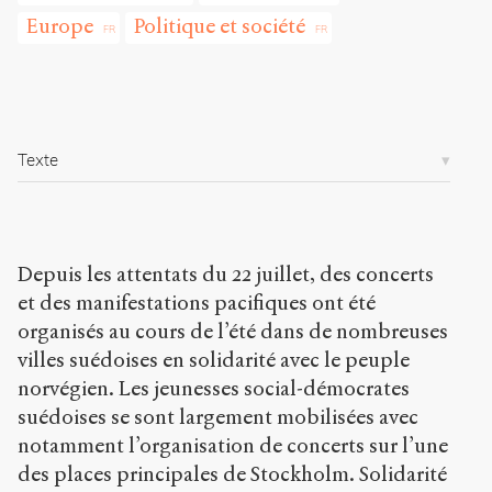
/
Europe
Politique et société
a
r
t
i
c
l
e
Texte
s
/
8
7
9
Depuis les attentats du 22 juillet, des concerts
/
et des manifestations pacifiques ont été
organisés au cours de l’été dans de nombreuses
Copier la
référence
villes suédoises en solidarité avec le peuple
Chicago
norvégien. Les jeunesses social-démocrates
Copier la
suédoises se sont largement mobilisées avec
référence
notamment l’organisation de concerts sur l’une
Bibtex
des places principales de Stockholm. Solidarité