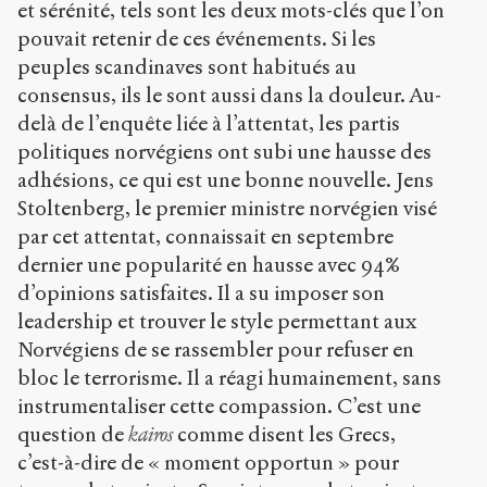
et sérénité, tels sont les deux mots-clés que l’on
Creative
pouvait retenir de ces événements. Si les
Commons
peuples scandinaves sont habitués au
Attribution-
NonCommercial-
consensus, ils le sont aussi dans la douleur. Au-
ShareAlike 4.0
delà de l’enquête liée à l’attentat, les partis
International
politiques norvégiens ont subi une hausse des
(CC BY-NC-SA
4.0) Sens-Public,
adhésions, ce qui est une bonne nouvelle. Jens
2011
Stoltenberg, le premier ministre norvégien visé
par cet attentat, connaissait en septembre
Accéder
dernier une popularité en hausse avec 94%
à la
version
d’opinions satisfaites. Il a su imposer son
PDF
leadership et trouver le style permettant aux
Norvégiens de se rassembler pour refuser en
bloc le terrorisme. Il a réagi humainement, sans
instrumentaliser cette compassion. C’est une
question de
kairos
comme disent les Grecs,
c’est-à-dire de « moment opportun » pour