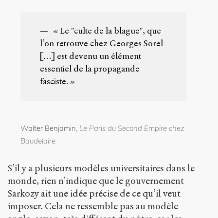
référence
Bibtex
« Le "culte de la blague", que
Creative
l’on retrouve chez Georges Sorel
Commons
[…] est devenu un élément
Attribution-
essentiel de la propagande
NonCommercial-
ShareAlike 4.0
fasciste. »
International
(CC BY-NC-SA
4.0) Sens-Public,
2009
Walter Benjamin,
Le Paris du Second Empire chez
Accéder
Baudelaire
à la
version
PDF
S’il y a plusieurs modèles universitaires dans le
monde, rien n’indique que le gouvernement
Sarkozy ait une idée précise de ce qu’il veut
imposer. Cela ne ressemble pas au modèle