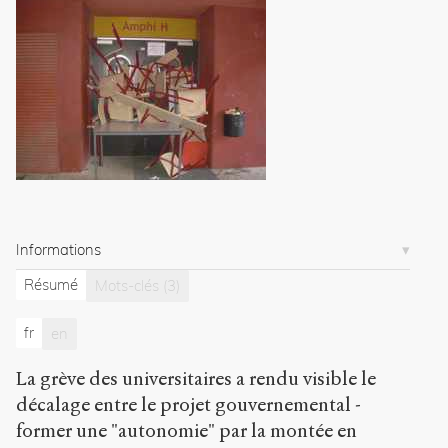
2009
.
Sens
public
.
h
t
t
p
:
/
/
s
e
Informations
n
s
Résumé
Mots-clés
(3)
-
p
u
fr
en
b
l
La grève des universitaires a rendu visible le
i
décalage entre le projet gouvernemental -
c
former une "autonomie" par la montée en
.