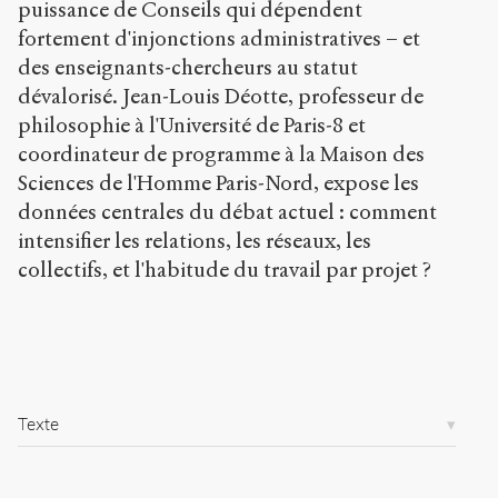
o
puissance de Conseils qui dépendent
r
fortement d'injonctions administratives – et
g
des enseignants-chercheurs au statut
/
dévalorisé. Jean-Louis Déotte, professeur de
a
r
philosophie à l'Université de Paris-8 et
t
coordinateur de programme à la Maison des
i
Sciences de l'Homme Paris-Nord, expose les
c
l
données centrales du débat actuel : comment
e
intensifier les relations, les réseaux, les
s
collectifs, et l'habitude du travail par projet ?
/
6
8
8
/
Copier la
Texte
référence
Chicago
Copier la