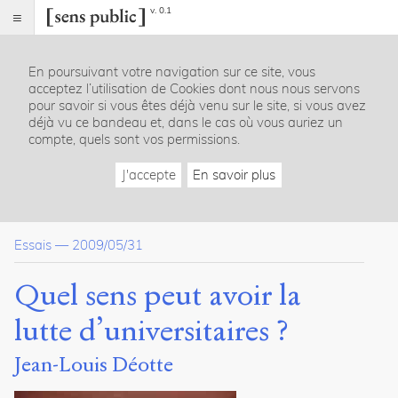
v. 0.1
Sens
public
En poursuivant votre navigation sur ce site, vous
Index
acceptez l’utilisation de Cookies dont nous nous servons
Article
pour savoir si vous êtes déjà venu sur le site, si vous avez
déjà vu ce bandeau et, dans le cas où vous auriez un
Citer /
compte, quels sont vos permissions.
Partager
/
J'accepte
En savoir plus
Exporter
Déotte,
Jean-
Essais
—
2009/05/31
Louis
.
Quel
sens
Quel sens peut avoir la
peut
avoir
lutte d’universitaires ?
la
lutte
Jean-Louis Déotte
d’universitaires
?
.