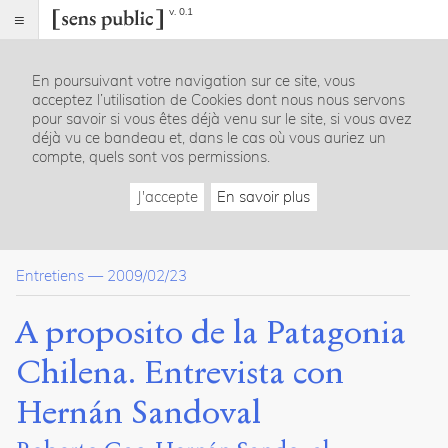
v. 0.1
Sens
public
En poursuivant votre navigation sur ce site, vous
Index
acceptez l’utilisation de Cookies dont nous nous servons
Article
pour savoir si vous êtes déjà venu sur le site, si vous avez
déjà vu ce bandeau et, dans le cas où vous auriez un
Citer /
compte, quels sont vos permissions.
Partager
/
J'accepte
En savoir plus
Exporter
Gac,
Roberto
.
Entretiens
—
2009/02/23
Sandoval,
Hernán
.
A proposito de la Patagonia
A
proposito
Chilena. Entrevista con
de
la
Hernán Sandoval
Patagonia
Chilena.