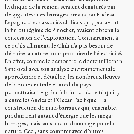
Copier la
référence
hydrique de la région, seraient dénaturés par
Chicago
de gigantesques barrages prévus par Endesa-
Copier la
Espagne et ses associés chiliens qui, peu avant
référence
Bibtex
la fin du régime de Pinochet, avaient obtenu la
concession de l’exploitation. Contrairement à
ce qu’ils affirment, le Chili n’a pas besoin de
Creative
détruire la nature pour produire de l’électricité.
Commons
En effet, comme le démontre le docteur Hernán
Attribution-
NonCommercial-
Sandoval avec son analyse environnementale
ShareAlike 4.0
approfondie et détaillée, les nombreux fleuves
International
de la zone centrale et nord du pays
(CC BY-NC-SA
4.0) Sens-Public,
permettraient – grâce à la forte déclivité qu’il y
2009
a entre les Andes et l’Océan Pacifique – la
construction de mini-barrages qui, ensemble,
Accéder
à la
produiraient autant d’énergie que les méga-
version
barrages, mais sans aucun dommage pour la
PDF
nature. Ceci, sans compter avec d’autres