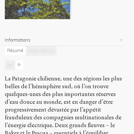
l
i
c
.
o
r
g
Informations
/
a
Résumé
Mots-clés
(1)
r
t
fr
de
i
c
La Patagonie chilienne, une des régions les plus
l
e
belles de l’hémisphère sud, où l’on trouve
s
quelques-unes des plus importantes réserves
/
d’eau douce au monde, est en danger d’être
6
progressivement dévastée par l’appétit
4
3
frauduleux des compagnies multinationales de
/
l’énergie électrique. Deux grands fleuves – le
Baker et le Pascua – essentiels à l’équilibre