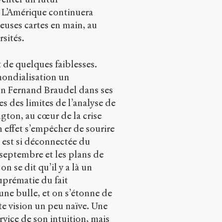
. L’Amérique continuera
euses cartes en main, au
rsités.
t de quelques faiblesses.
mondialisation un
r un Fernand Braudel dans ses
es des limites de l’analyse de
ngton, au cœur de la crise
 effet s’empêcher de sourire
 est si déconnectée du
 septembre et les plans de
n se dit qu’il y a là un
suprématie du fait
une bulle, et on s’étonne de
tte vision un peu naïve. Une
rvice de son intuition, mais