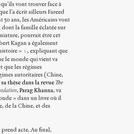
u’ils vont trouver face à
ue l’a écrit ailleurs Fareed
t 50 ans, les Américains vont
 dont la famille éclatée sur
ature, pourrait être cet
obert Kagan a également
histoire »
, expliquant que
1
ue le monde qui vient va
et que les régimes
gimes autoritaires (Chine,
 sa thèse dans la revue
The
ndation
,
Parag Khanna
, va
nde » dans un livre où il
, de la Chine, et des
 prend acte. Au final,