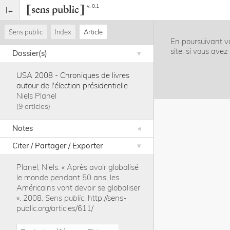
v. 0.1
Sens public
Index
Article
En poursuivant vo
site, si vous ave
Dossier(s)
USA 2008 - Chroniques de livres
autour de l'élection présidentielle
Niels Planel
9 articles
Notes
Citer / Partager / Exporter
Planel, Niels
.
« Après avoir globalisé
le monde pendant 50 ans, les
Américains vont devoir se globaliser
»
.
2008
.
Sens public
.
http://sens-
public.org/articles/611/