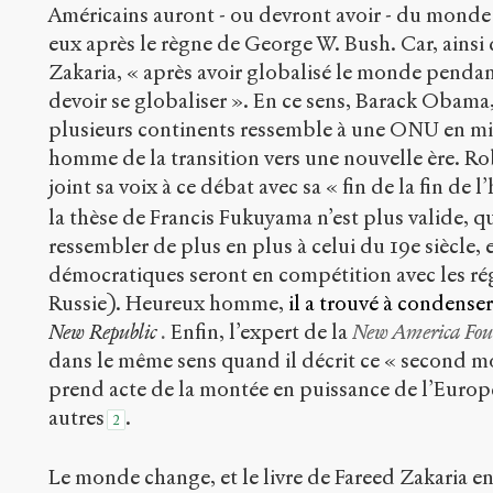
Américains auront - ou devront avoir - du monde q
eux après le règne de George W. Bush. Car, ainsi q
Zakaria, « après avoir globalisé le monde pendan
devoir se globaliser ». En ce sens, Barack Obama,
plusieurs continents ressemble à une ONU en mini
homme de la transition vers une nouvelle ère. R
joint sa voix à ce débat avec sa « fin de la fin de l’
la thèse de Francis Fukuyama n’est plus valide, q
ressembler de plus en plus à celui du 19e siècle, 
démocratiques seront en compétition avec les ré
Russie). Heureux homme,
il a trouvé à condenser
New Republic
.
Enfin, l’expert de la
New America Fou
dans le même sens quand il décrit ce « second mo
prend acte de la montée en puissance de l’Europe
autres
.
2
Le monde change, et le livre de Fareed Zakaria en