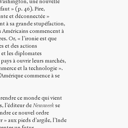
à Washington, une nouvelle
aut » (p. 46). Pire,
ante et déconnectée »
nt à sa grande stupéfaction,
les Américains commencent à
s. Or, « l’ironie est que
s et des actions
s et les diplomates
 pays à ouvrir leurs marchés,
ommerce et la technologie ».
 l’Amérique commence à se
prendre ce monde qui vient
s, l’éditeur de
Newsweek
se
indre ce nouvel ordre
 » aux pieds d’argile, l’Inde
nventer un futur