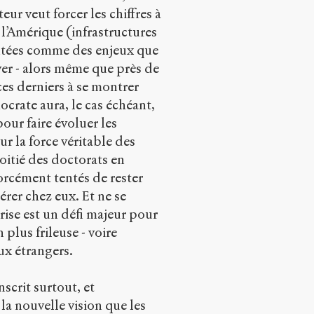
eur veut forcer les chiffres à
e l’Amérique (infrastructures
ntées comme des enjeux que
ver - alors même que près de
es derniers à se montrer
ocrate aura, le cas échéant,
our faire évoluer les
sur la force véritable des
moitié des doctorats en
forcément tentés de rester
rer chez eux. Et ne se
grise est un défi majeur pour
plus frileuse - voire
aux étrangers.
nscrit surtout, et
la nouvelle vision que les