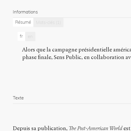
Informations
Résumé
Mots-clés
(1)
fr
en
Alors que la campagne présidentielle américa
phase finale, Sens Public, en collaboration av
Texte
Depuis sa publication,
The Post-American World
est