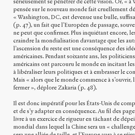
sérieusement se pénétrer de cette vision. Or, « 
pensée sur le nouveau monde fait cruellement déf
« Washington, DC, est devenue une bulle, suffis
(p. 47), un fait que l’Européen de passage, souve
ne peut que confirmer. Plus inquiétant encore, 
craindre la mondialisation davantage que les autre
l’ascension du reste est une conséquence des idée
américaines. Pendant soixante ans, les politicien
américains ont parcouru le monde en incitant les
à libéraliser leurs politiques et à embrasser le c
Mais « alors que le monde commence à s’ouvrir,
fermer », déplore Zakaria (p. 48).
Il est donc impératif pour les États-Unis de com
et de s’y adapter en conséquence. Au fil des page
livre à un exercice de rigueur en tâchant de dépe
mondial dans lequel la Chine sera un « challenger
sera une alliée de taille, et l’Europe aura à se réi