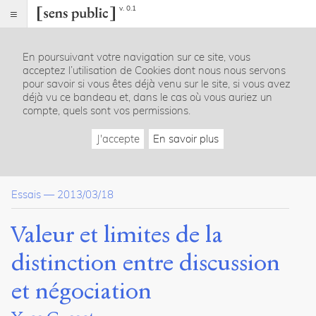
v. 0.1
Sens
public
En poursuivant votre navigation sur ce site, vous
Index
acceptez l’utilisation de Cookies dont nous nous servons
Article
pour savoir si vous êtes déjà venu sur le site, si vous avez
déjà vu ce bandeau et, dans le cas où vous auriez un
Citer /
compte, quels sont vos permissions.
Partager
/
J'accepte
En savoir plus
Exporter
Cusset,
Yves
.
Essais
—
2013/03/18
Valeur
et
limites
Valeur et limites de la
de
la
distinction entre discussion
distinction
entre
et négociation
discussion
et