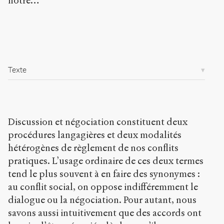
nôtre…
Copier la
référence
Bibtex
Creative
Commons
Texte
Attribution-
NonCommercial-
ShareAlike 4.0
International
(CC BY-NC-SA
Discussion et négociation constituent deux
4.0) Sens-Public,
2013
procédures langagières et deux modalités
hétérogènes de règlement de nos conflits
Accéder
pratiques. L’usage ordinaire de ces deux termes
à la
version
tend le plus souvent à en faire des synonymes :
PDF
au conflit social, on oppose indifféremment le
dialogue ou la négociation. Pour autant, nous
savons aussi intuitivement que des accords ont