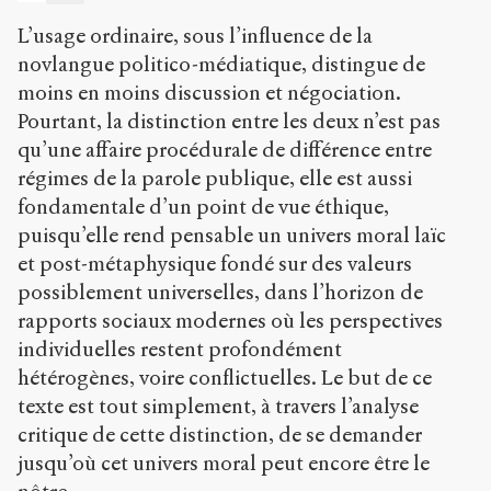
.
o
L’usage ordinaire, sous l’influence de la
r
novlangue politico-médiatique, distingue de
g
moins en moins discussion et négociation.
/
a
Pourtant, la distinction entre les deux n’est pas
r
qu’une affaire procédurale de différence entre
t
régimes de la parole publique, elle est aussi
i
c
fondamentale d’un point de vue éthique,
l
puisqu’elle rend pensable un univers moral laïc
e
et post-métaphysique fondé sur des valeurs
s
possiblement universelles, dans l’horizon de
/
5
rapports sociaux modernes où les perspectives
3
individuelles restent profondément
2
hétérogènes, voire conflictuelles. Le but de ce
/
texte est tout simplement, à travers l’analyse
Copier la
critique de cette distinction, de se demander
référence
Chicago
jusqu’où cet univers moral peut encore être le