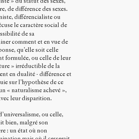
ste » du statut des sexes,
re, de différence des sexes.
iste, différencialiste ou
récuse le caractère social de
sibilité de sa
miner comment et en vue de
onse, qu’elle soit celle
t formulée, ou celle de leur
ure » irréductible de la
ent en dualité - différence et
uie sur l’hypothèse de ce
un « naturalisme achevé »,
avec leur disparition.
d’universalisme, ou celle,
ait bien, malgré son
re : un état où non
mination mais où il cesserait