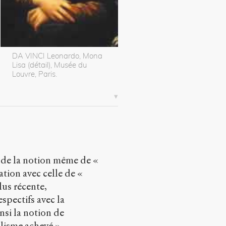
DA VINCI Leonardo, Mona
Lisa (détail), Musée du
Louvre, Paris.
ue de la notion même de «
tion avec celle de «
lus récente,
espectifs avec la
nsi la notion de
lisme achevé ».