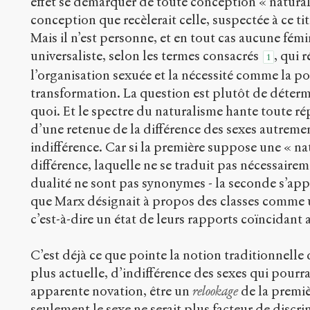
effet se démarquer de toute conception « naturali
conception que recèlerait celle, suspectée à ce tit
Mais il n’est personne, et en tout cas aucune fémin
universaliste, selon les termes consacrés
, qui 
1
l’organisation sexuée et la nécessité comme la pos
transformation. La question est plutôt de déter
quoi. Et le spectre du naturalisme hante toute rép
d’une retenue de la différence des sexes autremen
indifférence. Car si la première suppose une « nat
différence, laquelle ne se traduit pas nécessairem
dualité ne sont pas synonymes - la seconde s’app
que Marx désignait à propos des classes comme 
c’est-à-dire un état de leurs rapports coïncidant 
C’est déjà ce que pointe la notion traditionnelle 
plus actuelle, d’indifférence des sexes qui pourr
apparente novation, être un
relookage
de la premiè
seulement le sexe ne serait plus facteur de discri