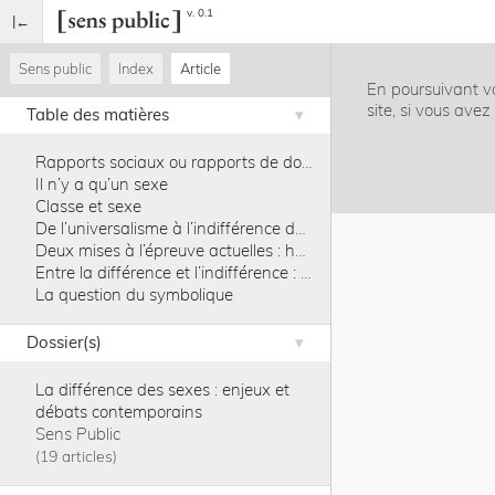
v. 0.1
Sens public
Index
Article
En poursuivant vo
site, si vous ave
Table des matières
Rapports sociaux ou rapports de domination
Il n’y a qu’un sexe
Classe et sexe
De l’universalisme à l’indifférence des sexes
Deux mises à l’épreuve actuelles : homosexualités et génération
Entre la différence et l’indifférence : la déconstruction
La question du symbolique
Dossier(s)
La différence des sexes : enjeux et
débats contemporains
Sens Public
19 articles