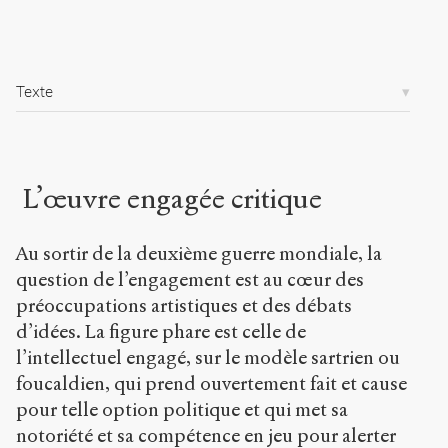
1
/
Copier la
Texte
référence
Chicago
Copier la
référence
Bibtex
L’œuvre engagée critique
Creative
Au sortir de la deuxième guerre mondiale, la
Commons
question de l’engagement est au cœur des
Attribution-
NonCommercial-
préoccupations artistiques et des débats
ShareAlike 4.0
d’idées. La figure phare est celle de
International
l’intellectuel engagé, sur le modèle sartrien ou
(CC BY-NC-SA
foucaldien, qui prend ouvertement fait et cause
4.0) Sens-Public,
2007
pour telle option politique et qui met sa
notoriété et sa compétence en jeu pour alerter
Accéder