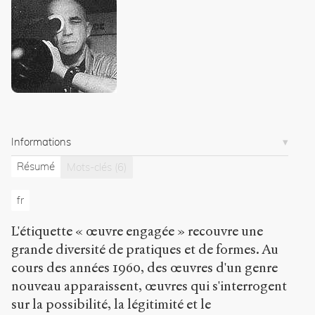
Exporter
Dreyer,
Sylvain
.
Rhétorique
de
l'engagement
critique
.
2007
.
Sens
Informations
public
.
h
Résumé
Mots-clés
(6)
t
t
fr
p
:
L'étiquette « œuvre engagée » recouvre une
/
/
grande diversité de pratiques et de formes. Au
s
cours des années 1960, des œuvres d'un genre
e
nouveau apparaissent, œuvres qui s'interrogent
n
sur la possibilité, la légitimité et le
s