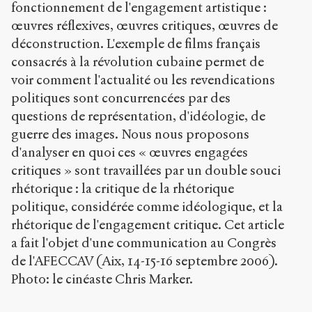
-
fonctionnement de l'engagement artistique :
p
œuvres réflexives, œuvres critiques, œuvres de
u
déconstruction. L'exemple de films français
b
l
consacrés à la révolution cubaine permet de
i
voir comment l'actualité ou les revendications
c
politiques sont concurrencées par des
.
o
questions de représentation, d'idéologie, de
r
guerre des images. Nous nous proposons
g
d'analyser en quoi ces « œuvres engagées
/
critiques » sont travaillées par un double souci
a
r
rhétorique : la critique de la rhétorique
t
politique, considérée comme idéologique, et la
i
rhétorique de l'engagement critique. Cet article
c
l
a fait l'objet d'une communication au Congrès
e
de l'AFECCAV (Aix, 14-15-16 septembre 2006).
s
Photo: le cinéaste Chris Marker.
/
3
7