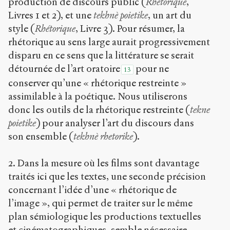
production de discours public (
Rhétorique
,
Livres 1 et 2), et une
tekhnè poietike
, un art du
style (
Rhétorique
, Livre 3). Pour résumer, la
rhétorique au sens large aurait progressivement
disparu en ce sens que la littérature se serait
détournée de l’art oratoire
pour ne
13
conserver qu’une « rhétorique restreinte »
assimilable à la poétique. Nous utiliserons
donc les outils de la rhétorique restreinte (
tekne
poietike
) pour analyser l’art du discours dans
son ensemble (
tekhnè rhetorike
).
2. Dans la mesure où les films sont davantage
traités ici que les textes, une seconde précision
concernant l’idée d’une « rhétorique de
l’image », qui permet de traiter sur le même
plan sémiologique les productions textuelles
et cinématographiques, semble nécessaire.