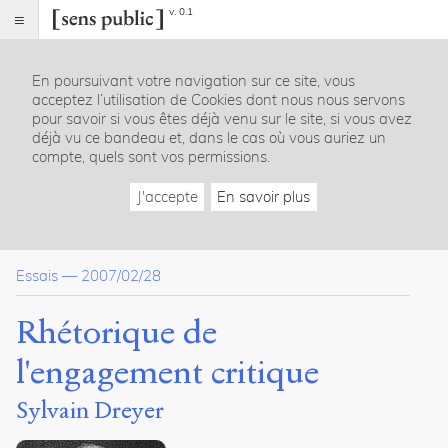
v. 0.1
Sens
public
En poursuivant votre navigation sur ce site, vous
Index
acceptez l’utilisation de Cookies dont nous nous servons
Article
pour savoir si vous êtes déjà venu sur le site, si vous avez
déjà vu ce bandeau et, dans le cas où vous auriez un
Table
compte, quels sont vos permissions.
des
matières
J'accepte
En savoir plus
L’œuvre engagée critique
Rhétorique de l’engagement
La réactualisation de la rhétorique politique dans le film milita
Essais
—
2007/02/28
La critique de la rhétorique
Rhétorique de la critique et destinataire
Rhétorique, critique, épopée : les genres du politique
Rhétorique de
l'engagement critique
Notes
Citer /
Sylvain Dreyer
Partager
/