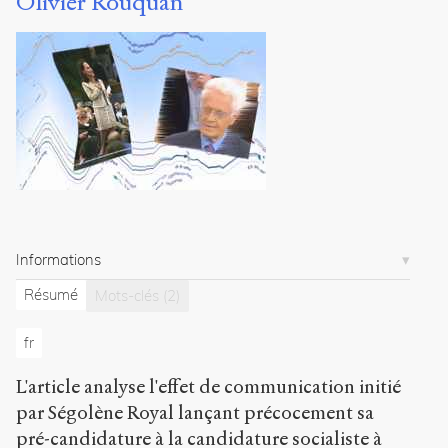
Olivier Rouquan
Les évolutions contemporaines du
régime représentatif
Christophe
Premat
14
articles
Notes
Citer /
Partager
/
Exporter
Informations
Résumé
Mots-clés
(2)
Rouquan,
Olivier
.
Quelques
fr
remarques
à
L'article analyse l'effet de communication initié
propos
par Ségolène Royal lançant précocement sa
de
pré-candidature à la candidature socialiste à
l'effet