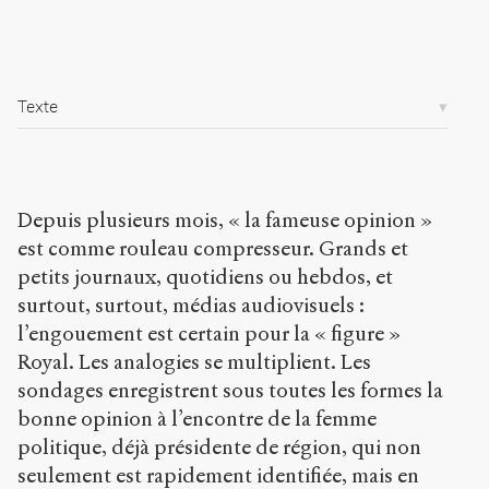
i
c
.
o
r
Texte
g
/
a
r
t
Depuis plusieurs mois, « la fameuse opinion »
i
c
est comme rouleau compresseur. Grands et
l
petits journaux, quotidiens ou hebdos, et
e
surtout, surtout, médias audiovisuels :
s
/
l’engouement est certain pour la « figure »
3
Royal. Les analogies se multiplient. Les
4
sondages enregistrent sous toutes les formes la
3
bonne opinion à l’encontre de la femme
/
politique, déjà présidente de région, qui non
Copier la
seulement est rapidement identifiée, mais en
référence