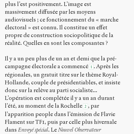
Chicago
plus l’est positivement. L’image est
massivement diffusée par les moyens
Copier la
référence
audiovisuels ; ce fonctionnement du « marche
Bibtex
électoral » est connu. Il constitue un effet
propre de construction sociopolitique de la
Creative
réalité. Quelles en sont les composantes ?
Commons
Attribution-
Il y a un peu plus de un an et demi que la pré-
NonCommercial-
campagne électorale a commencé
. Après les
ShareAlike 4.0
1
International
régionales, un gratuit titre sur le thème Royal-
(CC BY-NC-SA
Hollande, couple de présidentiables, et insiste
4.0) Sens-Public,
donc sur la relève au parti socialiste...
2006
L’opération est complétée il y a un an durant
Accéder
l’été, au moment de la Rochelle
, par
2
à la
version
l’apparition people dans l’émission de Flavie
PDF
Flament sur TF1, puis par celle plus hivernale
dans
Envoyé spécial
. Le
Nouvel Observateur