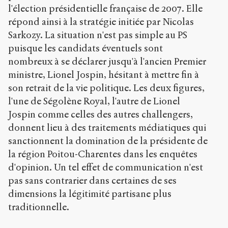
de
l'élection présidentielle française de 2007. Elle
communication
répond ainsi à la stratégie initiée par Nicolas
"Ségolène"
.
Sarkozy. La situation n'est pas simple au PS
2006
.
Sens
puisque les candidats éventuels sont
public
.
nombreux à se déclarer jusqu'à l'ancien Premier
h
ministre, Lionel Jospin, hésitant à mettre fin à
t
t
son retrait de la vie politique. Les deux figures,
p
l'une de Ségolène Royal, l'autre de Lionel
:
Jospin comme celles des autres challengers,
/
donnent lieu à des traitements médiatiques qui
/
s
sanctionnent la domination de la présidente de
e
la région Poitou-Charentes dans les enquêtes
n
d'opinion. Un tel effet de communication n'est
s
-
pas sans contrarier dans certaines de ses
p
dimensions la légitimité partisane plus
u
traditionnelle.
b
l