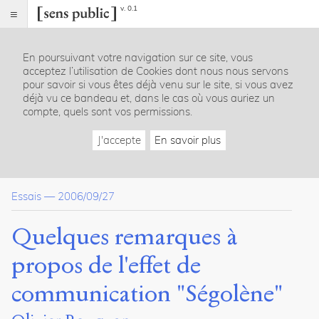
v. 0.1
Sens
public
En poursuivant votre navigation sur ce site, vous
Index
acceptez l’utilisation de Cookies dont nous nous servons
Article
pour savoir si vous êtes déjà venu sur le site, si vous avez
déjà vu ce bandeau et, dans le cas où vous auriez un
Table
compte, quels sont vos permissions.
des
matières
J'accepte
En savoir plus
La popularité : impressions d’une pré-campagne précoce
Préférences pour les candidats
Candidatures et intentions de vote
Essais
—
2006/09/27
Images
« L’opinion » et le parti : accord ou désaccord ?
De la légitimité des candidatures : quel débat ?
Quelques remarques à
Le parti avant la campagne : une boîte noire
Dirigeants : les nouveaux contre les caciques ? Nuances...
propos de l'effet de
Conclusion
communication "Ségolène"
Dossier(s)