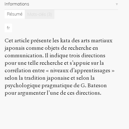
Informations
/
/
Résumé
Mots-clés
(3)
s
e
fr
n
s
-
Cet article présente les kata des arts martiaux
p
japonais comme objets de recherche en
u
communication. Il indique trois directions
b
pour une telle recherche et s’appuie sur la
l
i
corrélation entre « niveaux d’apprentissages »
c
selon la tradition japonaise et selon la
.
psychologique pragmatique de G. Bateson
o
r
pour argumenter l’une de ces directions.
g
/
a
r
t
i