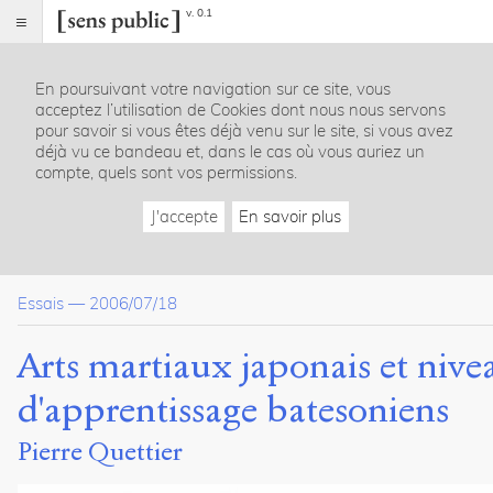
v. 0.1
Sens
public
En poursuivant votre navigation sur ce site, vous
Index
acceptez l’utilisation de Cookies dont nous nous servons
Article
pour savoir si vous êtes déjà venu sur le site, si vous avez
déjà vu ce bandeau et, dans le cas où vous auriez un
Table
compte, quels sont vos permissions.
des
matières
J'accepte
En savoir plus
I. Trois voies de recherche
II. Echelle d’expériences de l’Ecole Ittôryu et niveaux d’appre
L’Apprentissage 0
Essais
—
2006/07/18
L’Apprentissage I
L’Apprentissage II
L’Apprentissage III
Arts martiaux japonais et niv
Un Apprentissage IV ?
III. Conclusion
d'apprentissage batesoniens
Notes
Pierre Quettier
Citations