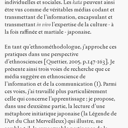
individuelles et sociales. Les
kata
peuvent ainsi
ShareAlike 4.0
International
être vus comme de véritables médias codant et
(CC BY-NC-SA
transmettant de l’information, encapsulant et
4.0) Sens-Public,
transmettant
in vivo
l’expertise de la culture - à
2006
la fois raffinée et martiale - japonaise.
Accéder
à la
En tant qu’ethnométhodologue, j’approche ces
version
PDF
pratiques dans une perspective
d’ethnosciences [Quettier, 2005, p.147-163]. Je
présente ainsi trois voies de recherche que ce
média suggère en ethnoscience de
l’information et de la communication (I). Parmi
ces voies, j’ai travaillé plus particulièrement
celle qui concerne l’apprentissage ; je propose,
dans une deuxième partie, la lecture d’une
métaphore initiatique japonaise (la Légende de
l’Art du Chat Merveilleux) qui illustre, me