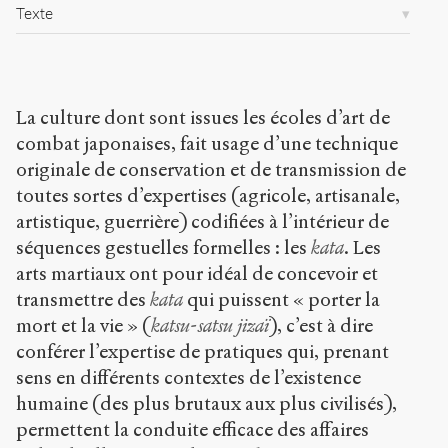
c
Texte
l
e
s
/
3
La culture dont sont issues les écoles d’art de
0
combat japonaises, fait usage d’une technique
5
originale de conservation et de transmission de
/
toutes sortes d’expertises (agricole, artisanale,
Copier la
artistique, guerrière) codifiées à l’intérieur de
référence
Chicago
séquences gestuelles formelles : les
kata
. Les
arts martiaux ont pour idéal de concevoir et
Copier la
référence
transmettre des
kata
qui puissent « porter la
Bibtex
mort et la vie » (
katsu-satsu jizaï
), c’est à dire
conférer l’expertise de pratiques qui, prenant
sens en différents contextes de l’existence
Creative
Commons
humaine (des plus brutaux aux plus civilisés),
Attribution-
permettent la conduite efficace des affaires
NonCommercial-