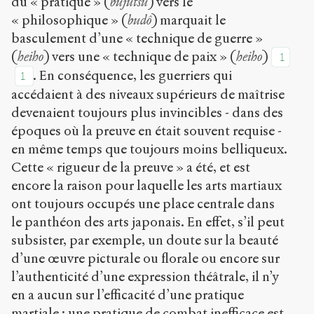
du « pratique » (
bujutsu
) vers le
« philosophique » (
budô
) marquait le
basculement d’une « technique de guerre »
(
heiho
) vers une « technique de paix » (
heiho
)
1
. En conséquence, les guerriers qui
1
accédaient à des niveaux supérieurs de maîtrise
devenaient toujours plus invincibles - dans des
époques où la preuve en était souvent requise -
en même temps que toujours moins belliqueux.
Cette « rigueur de la preuve » a été, et est
encore la raison pour laquelle les arts martiaux
ont toujours occupés une place centrale dans
le panthéon des arts japonais. En effet, s’il peut
subsister, par exemple, un doute sur la beauté
d’une œuvre picturale ou florale ou encore sur
l’authenticité d’une expression théâtrale, il n’y
en a aucun sur l’efficacité d’une pratique
martiale : une pratique de combat inefficace est