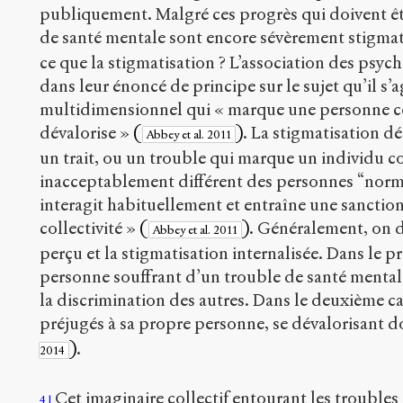
publiquement. Malgré ces progrès qui doivent êt
de santé mentale sont encore sévèrement stigma
ce que la stigmatisation ? L’association des psy
dans leur énoncé de principe sur le sujet qu’il s’
multidimensionnel qui « marque une personne co
dévalorise »
(
)
. La stigmatisation dé
Abbey et al. 2011
un trait, ou un trouble qui marque un individu 
inacceptablement différent des personnes “normal
interagit habituellement et entraîne une sanctio
collectivité »
(
)
. Généralement, on d
Abbey et al. 2011
perçu et la stigmatisation internalisée. Dans le pr
personne souffrant d’un trouble de santé mentale
la discrimination des autres. Dans le deuxième c
préjugés à sa propre personne, se dévalorisant 
)
.
2014
Cet imaginaire collectif entourant les troubles
4