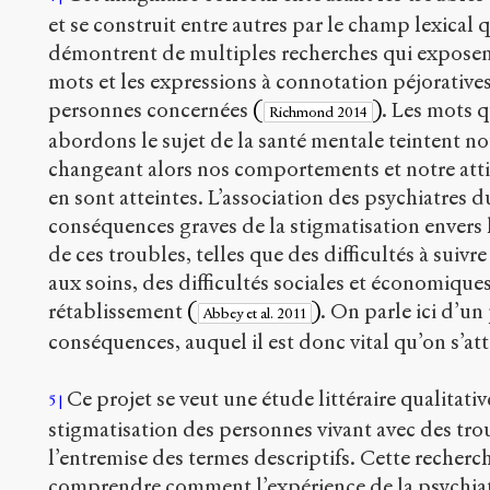
et se construit entre autres par le champ lexical q
démontrent de multiples recherches qui exposent
mots et les expressions à connotation péjoratives
personnes concernées
(
)
. Les mots q
Richmond 2014
abordons le sujet de la santé mentale teintent not
changeant alors nos comportements et notre atti
en sont atteintes. L’association des psychiatres 
conséquences graves de la stigmatisation envers 
de ces troubles, telles que des difficultés à suivr
aux soins, des difficultés sociales et économiques
rétablissement
(
)
. On parle ici d’u
Abbey et al. 2011
conséquences, auquel il est donc vital qu’on s’at
Ce projet se veut une étude littéraire qualitative
5
stigmatisation des personnes vivant avec des tro
l’entremise des termes descriptifs. Cette recher
comprendre comment l’expérience de la psychiatr