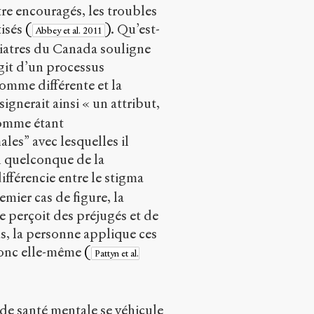
re encouragés, les troubles
tisés
(
)
. Qu’est-
Abbey et al. 2011
chiatres du Canada souligne
agit d’un processus
mme différente et la
signerait ainsi « un attribut,
comme étant
es” avec lesquelles il
n quelconque de la
ifférencie entre le stigma
emier cas de figure, la
 perçoit des préjugés et de
as, la personne applique ces
donc elle-même
(
Pattyn et al.
 de santé mentale se véhicule