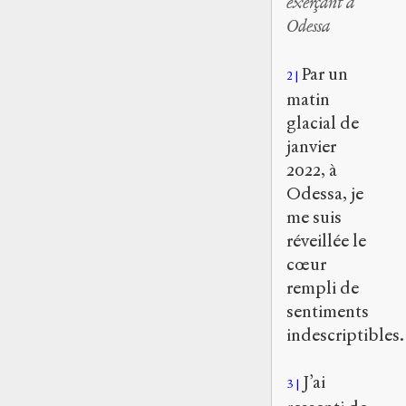
exerçant à
Odessa
Par un
2
matin
glacial de
janvier
2022, à
Odessa, je
me suis
réveillée le
cœur
rempli de
sentiments
indescriptibles.
J’ai
3