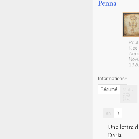
Penna
Paul
Klee,
Ange
Nov
192
Informations
Résumé
Mots-
clés
(16)
fr
en
Une lettre d
Daria