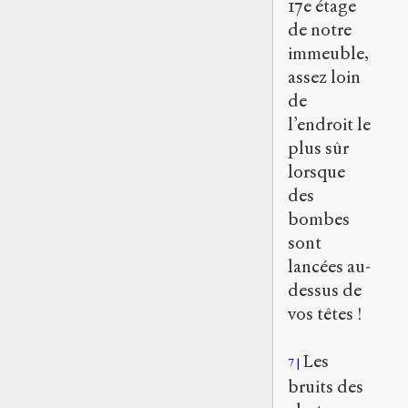
17
e
étage
de notre
immeuble,
assez loin
de
l’endroit le
plus sûr
lorsque
des
bombes
sont
lancées au-
dessus de
vos têtes !
Les
7
bruits des