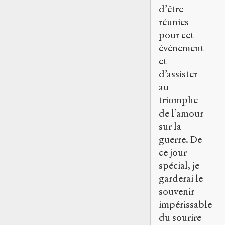
d’être
réunies
pour cet
événement
et
d’assister
au
triomphe
de l’amour
sur la
guerre. De
ce jour
spécial, je
garderai le
souvenir
impérissable
du sourire