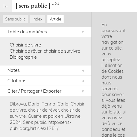
v. 0.1
Sens public
Index
Article
En
poursuivant
Table des matières
votre
navigation
Choisir de vivre
sur ce site,
Choisir de rêver, choisir de survivre
vous
Bibliographie
acceptez
l’utilisation
Notes
de Cookies
dont nous
Citations
nous
servons
Citer / Partager / Exporter
pour savoir
si vous êtes
Dibrova, Daria
.
Penna, Carla
.
Choisir
déjà venu
de vivre, choisir de rêver, choisir de
sur le site, si
survivre, Guerre et paix en Ukraine
.
vous avez
2024
.
Sens public
.
http://sens-
déjà vu ce
public.org/articles/1751/
bandeau et,
dans le cas