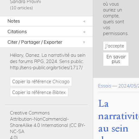
Sandra Provini
où vous
10 articles
auriez un
compte,
Notes
quels sont
vos
Citations
permissions.
Citer / Partager / Exporter
J'accepte
Hélary, Oanez
.
La narrativité au sein
En savoir
des forums RPG
.
2024
.
Sens public
.
plus
http://sens-public.org/articles/1717/
Copier la référence
Chicago
Essais
—
2024/05/
Copier la référence
Bibtex
La
narrativit
Creative Commons
Attribution-NonCommercial-
au sein
ShareAlike 4.0 International (CC BY-
NC-SA
4.0)