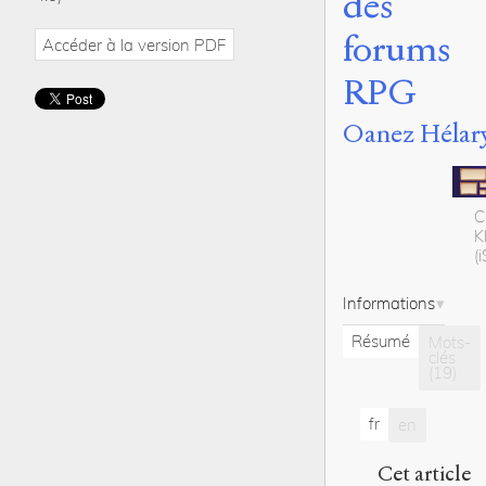
des
forums
Accéder à la version PDF
RPG
Oanez Hélar
C
K
(
Informations
Résumé
Mots-
clés
(19)
fr
en
Cet article