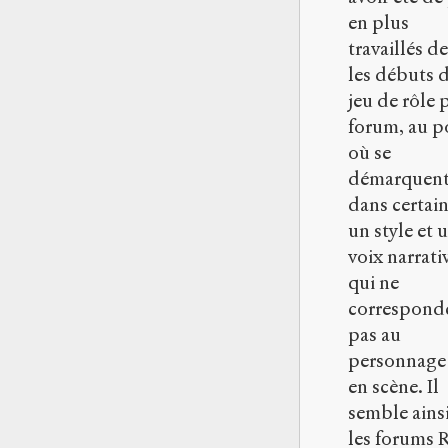
en plus
travaillés d
les débuts 
jeu de rôle 
forum, au p
où se
démarquen
dans certai
un style et 
voix narrati
qui ne
correspond
pas au
personnage
en scène. Il
semble ains
les forums 