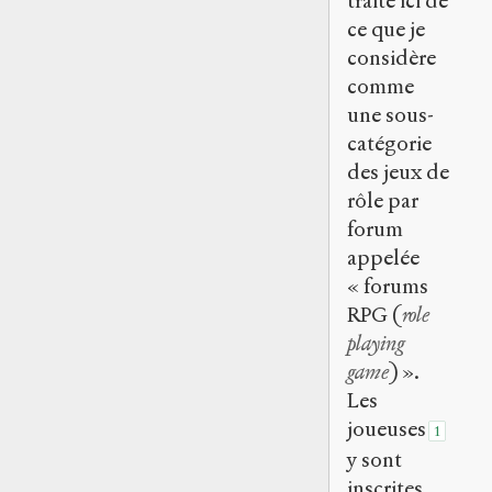
traite ici de
ce que je
considère
comme
une sous-
catégorie
des jeux de
rôle par
forum
appelée
« forums
RPG (
role
playing
game
) ».
Les
joueuses
1
y sont
inscrites