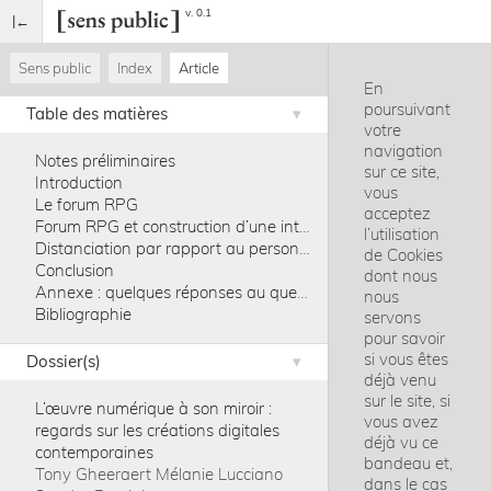
v. 0.1
Sens public
Index
Article
En
poursuivant
Table des matières
votre
navigation
Notes préliminaires
sur ce site,
Introduction
vous
Le forum RPG
acceptez
Forum RPG et construction d’une intrigue
l’utilisation
Distanciation par rapport au personnage
de Cookies
Conclusion
dont nous
Annexe : quelques réponses au questionnaire
nous
Bibliographie
servons
pour savoir
si vous êtes
Dossier(s)
déjà venu
sur le site, si
L’œuvre numérique à son miroir :
vous avez
regards sur les créations digitales
déjà vu ce
contemporaines
bandeau et,
Tony Gheeraert
Mélanie Lucciano
dans le cas