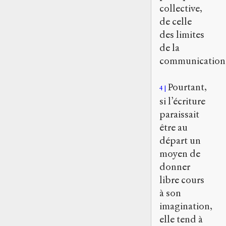
collective,
de celle
des limites
de la
communication
Pourtant,
4
si l’écriture
paraissait
être au
départ un
moyen de
donner
libre cours
à son
imagination,
elle tend à