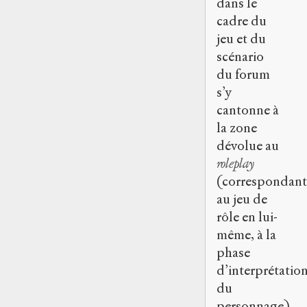
dans le
cadre du
jeu et du
scénario
du forum
s’y
cantonne à
la zone
dévolue au
roleplay
(correspondant
au jeu de
rôle en lui-
même, à la
phase
d’interprétatio
du
personnage).