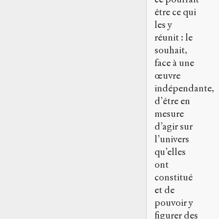
être ce qui
les y
réunit : le
souhait,
face à une
œuvre
indépendante,
d’être en
mesure
d’agir sur
l’univers
qu’elles
ont
constitué
et de
pouvoir y
figurer des