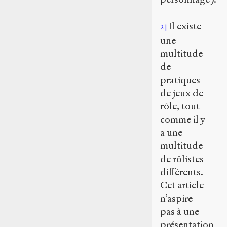
Il existe
2
une
multitude
de
pratiques
de jeux de
rôle, tout
comme il y
a une
multitude
de rôlistes
différents.
Cet article
n’aspire
pas à une
présentation