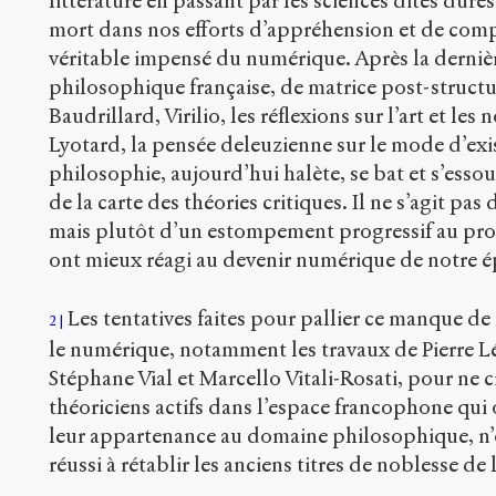
littérature en passant par les sciences dites dure
mort dans nos efforts d’appréhension et de comp
véritable impensé du numérique. Après la dernièr
philosophique française, de matrice post-structur
Baudrillard, Virilio, les réflexions sur l’art et le
Lyotard, la pensée deleuzienne sur le mode d’exi
philosophie, aujourd’hui halète, se bat et s’essou
de la carte des théories critiques. Il ne s’agit pas
mais plutôt d’un estompement progressif au profi
ont mieux réagi au devenir numérique de notre 
Les tentatives faites pour pallier ce manque de
2
le numérique, notamment les travaux de Pierre Lé
Stéphane Vial et Marcello Vitali-Rosati, pour ne 
théoriciens actifs dans l’espace francophone qui
leur appartenance au domaine philosophique, n
réussi à rétablir les anciens titres de noblesse de