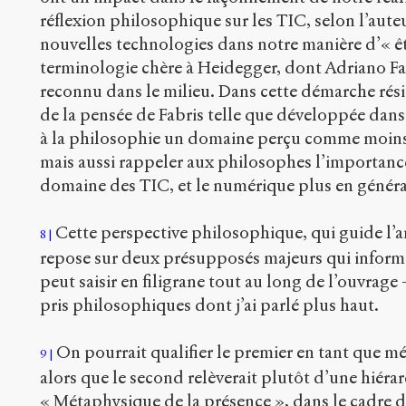
réflexion philosophique sur les TIC, selon l’aut
nouvelles technologies dans notre manière d’« ê
terminologie chère à Heidegger, dont Adriano Fab
reconnu dans le milieu. Dans cette démarche rési
de la pensée de Fabris telle que développée dans 
à la philosophie un domaine perçu comme moins 
mais aussi rappeler aux philosophes l’importance
domaine des TIC, et le numérique plus en généra
Cette perspective philosophique, qui guide l’a
8
repose sur deux présupposés majeurs qui informen
peut saisir en filigrane tout au long de l’ouvrage
pris philosophiques dont j’ai parlé plus haut.
On pourrait qualifier le premier en tant que m
9
alors que le second relèverait plutôt d’une hiéra
« Métaphysique de la présence », dans le cadre d