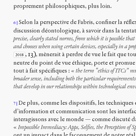
proprement philosophiques, plus loin.
Selon la perspective de Fabris, confiner la réfl
6
discussion déontologique, à savoir dans la tentat
precise, clearly stated norms, from which it is possible th
and chooses when using certain devices, especially in a prof
, 13)
, mènerait à perdre de vue le fait que to
2018
neutre du point de vue éthique, porte et promue
tout à fait spécifiques : «
the term “ethics of ITCs” mu
broader sense, including both the particular requirement
that develop in our relationships within technological en
De plus, comme les dispositifs, les techniques 
7
d’information et communication sont les interfac
interagissons avec le monde — comme discuté da
«
Impossible Immediacy: Apps, Selfies, the Perception of 
ont un impact dans le façonnement de notre réalit