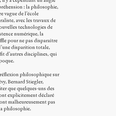
s, il y a cependant un angle
réhension : la philosophie,
e vague de l’école
aliste, avec les travaux de
s nouvelles technologies de
stence numérique, la
ffle pour ne pas disparaître
 d’une disparition totale,
t d’autres disciplines, qui
époque.
 réflexion philosophique sur
vy, Bernard Stiegler,
citer que quelques-uns des
 ont explicitement déclaré
’ont malheureusement pas
 la philosophie.