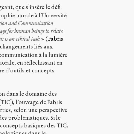
ant, que s’insère le défi
ophie morale à l’Université
ation and Communication
ways for human beings to relate
 is an ethical task
»
(Fabris
s changements liés aux
 communication à la lumière
morale, en réfléchissant en
e d’outils et concepts
ion dans le domaine des
IC), l’ouvrage de Fabris
rties, selon une perspective
des problématiques. Si le
s concepts basiques des TIC,
hnologiques dans le