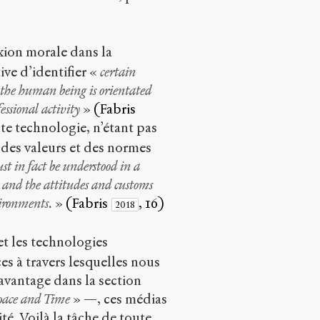
exion morale dans la
ive d’identifier «
certain
at the human being is orientated
essional activity
»
(Fabris
ute technologie, n’étant pas
 des valeurs et des normes
st in fact be understood in a
s and the attitudes and customs
vironments.
»
(Fabris
, 16)
2018
et les technologies
es à travers lesquelles nous
vantage dans la section
Space and Time
» —, ces médias
é. Voilà la tâche de toute