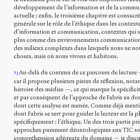
développement de l’information et de la commun
actuelle ; enfin, le troisième chapitre est consacr
générale sur le rôle de l’éthique dans les conte
d’information et communication, contextes qui s
plus comme des environnements communicationn
des milieux complexes dans lesquels nous ne nous
choses, mais où nous vivons et habitons.
Au-delà du contenu de ce parcours de lecture — 
5
car il propose plusieurs pistes de réflexion, not
histoire des médias —, ce qui marque la spécificité 
et par conséquent de l’approche de Fabris au do
dont cette analyse est menée. Comme déjà menti
dont Fabris se sert pour guider le lecteur est la p
spécifiquement : l’éthique. Un des trois partis pri
approches purement déontologiques aux TIC son
compréhension adéquate du domaine — je discute