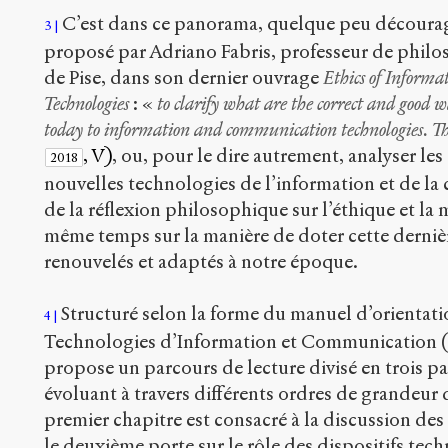
C’est dans ce panorama, quelque peu décourage
3
proposé par Adriano Fabris, professeur de philos
de Pise, dans son dernier ouvrage
Ethics of Inform
Technologies
: «
to clarify what are the correct and good 
today to information and communication technologies. This
, V)
, ou, pour le dire autrement, analyser le
2018
nouvelles technologies de l’information et de la
de la réflexion philosophique sur l’éthique et la 
même temps sur la manière de doter cette dernièr
renouvelés et adaptés à notre époque.
Structuré selon la forme du manuel d’orientat
4
Technologies d’Information et Communication (T
propose un parcours de lecture divisé en trois pa
évoluant à travers différents ordres de grandeur 
premier chapitre est consacré à la discussion de
le deuxième porte sur le rôle des dispositifs tec