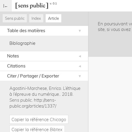
v. 0.1
Sens public
Index
Article
En poursuivant vo
site, si vous ave
Table des matières
Bibliographie
Notes
Citations
Citer / Partager / Exporter
Agostini-Marchese, Enrico
.
L’éthique
à l’épreuve du numérique.
.
2018
.
Sens public
.
http://sens-
public.org/articles/1337/
Copier la référence
Chicago
Copier la référence
Bibtex