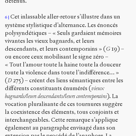
détenus.
Cet inlassable aller-retour s’illustre dans un
6
système stylistique d’alternance. Les énoncés
polysyndétiques – « Seuls gardaient mémoires
vivantes les vieux bagnards, et leurs
descendants, et leurs contemporains » (
G
19) –
ou encore ceux mobilisant le signe zéro –
« Tout l’amour toute la haine toute la douceur
toute la violence dans toute l’indifférence… »
(
D
275) – créent des liens sémantiques entre les
différents constituants énumérés (
vieux
bagnards
/
leurs descendants
/
leurs contemporains
). La
vocation pluralisante de ces tournures suggère
la coexistence des éléments, tous conjoints et
interchangeables. Cette remarque s’applique
également au paragraphe envisagé dans son
extension par le procédé de l’anaphore. La