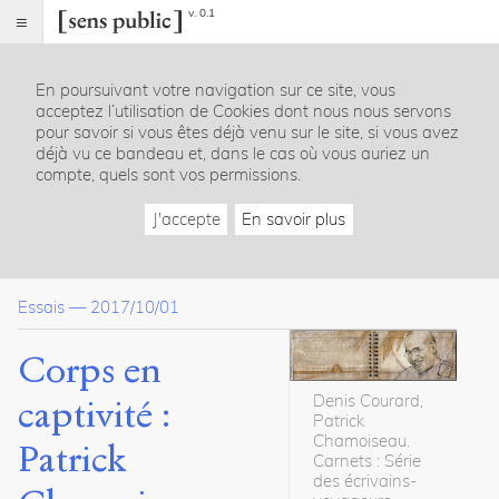
v. 0.1
Sens
public
En poursuivant votre navigation sur ce site, vous
Index
acceptez l’utilisation de Cookies dont nous nous servons
Article
pour savoir si vous êtes déjà venu sur le site, si vous avez
déjà vu ce bandeau et, dans le cas où vous auriez un
Table
compte, quels sont vos permissions.
des
matières
J'accepte
En savoir plus
Hic et nunc
Parole de l’espace
Trace-mémoires
Essais
—
2017/10/01
Métamorphose
Bibliographie
Corps en
Dossier(s)
Denis Courard,
captivité :
Patrick
Corps contemporain et espace vécu
Chamoiseau
.
Patrick
Sara
Carnets : Série
Bédard-
des écrivains-
Goulet