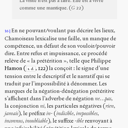
La visite n’est pas à faire. Elle est à vivre
comme une mantique. (
G
22)
En ne pouvant/voulant pas décrire les lieux,
16
Chamoiseau lexicalise une faille, un manque de
compétence, un défaut de son vouloir/pouvoir
dire. Entre refus et impuissance, ce procédé
relève de « la prétérition », telle que Philippe
Hamon (
, 122)
la conçoit : le signe d’une
s. d.
tension entre le descriptif et le narratif qui se
traduit par l’impossibilité à dénommer. Les
marques de la négation-dénégation prétéritive
s’affichent dans l’adverbe de négation
ne…pas
,
la conjonction
ni
, les particules négatives (
rien
,
jamais
), le préfixe
in-
(
indicible
,
impossibles
,
inconnus
,
inoubliable
), le suffixe
-ible
renvoyant à