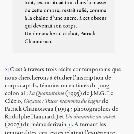
tout, reconstituait tout dans la masse
Copier la
référence
de cette ombre, restait relié, comme
Bibtex
à la chaîne d’une ancre, à cet obscur
qui devenait son corps.
Un dimanche au cachot, Patrick
Creative
Commons
Chamoiseau
Attribution-
NonCommercial-
ShareAlike 4.0
International
C’est à travers trois récits contemporains que
(CC BY-NC-SA
2
4.0)
nous chercherons à étudier l’inscription de
corps captifs, témoins ou victimes du joug
Accéder
colonial :
La Quarantaine
(1995) de J.M.G. Le
à la
version
Clézio,
Guyane : Traces-mémoires du bagne
de
PDF
Patrick Chamoiseau (1994 ; photographies de
Rodolphe Hammadi) et
Un dimanche au cachot
(2007) du même écrivain
. Alternant les
1
temporalités, ces textes relatent l’expérience