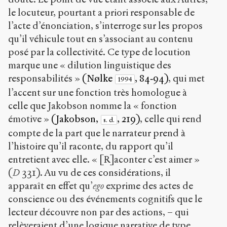
le locuteur, pourtant a priori responsable de
l’acte d’énonciation, s’interroge sur les propos
qu’il véhicule tout en s’associant au contenu
posé par la collectivité. Ce type de locution
marque une « dilution linguistique des
responsabilités »
(Nølke
, 84‑94)
, qui met
1994
l’accent sur une fonction très homologue à
celle que Jakobson nomme la « fonction
émotive »
(Jakobson,
, 219)
, celle qui rend
s. d.
compte de la part que le narrateur prend à
l’histoire qu’il raconte, du rapport qu’il
entretient avec elle. « [R]aconter c’est aimer »
(
D
331). Au vu de ces considérations, il
apparaît en effet qu’
ego
exprime des actes de
conscience ou des événements cognitifs que le
lecteur découvre non par des actions, – qui
relèveraient d’une logique narrative de type