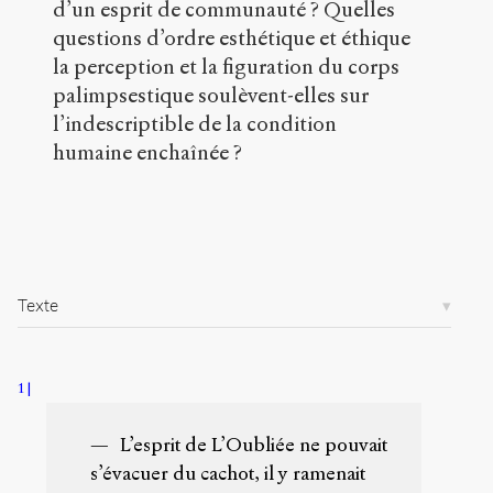
d’un esprit de communauté ? Quelles
o
questions d’ordre esthétique et éthique
r
g
la perception et la figuration du corps
/
palimpsestique soulèvent-elles sur
a
l’indescriptible de la condition
r
t
humaine enchaînée ?
i
c
l
e
s
/
1
Texte
2
5
9
1
/
Copier la
L’esprit de L’Oubliée ne pouvait
référence
s’évacuer du cachot, il y ramenait
Chicago