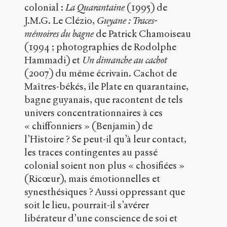
Clézio
.
colonial :
La Quarantaine
(1995) de
2017
.
J.M.G. Le Clézio,
Guyane : Traces-
Sens
public
.
mémoires du bagne
de Patrick Chamoiseau
h
(1994 ; photographies de Rodolphe
t
Hammadi) et
Un dimanche au cachot
t
(2007) du même écrivain. Cachot de
p
:
Maîtres-békés, île Plate en quarantaine,
/
bagne guyanais, que racontent de tels
/
univers concentrationnaires à ces
s
e
« chiffonniers » (Benjamin) de
n
l’Histoire ? Se peut-il qu’à leur contact,
s
les traces contingentes au passé
-
p
colonial soient non plus « chosifiées »
u
(Ricœur), mais émotionnelles et
b
synesthésiques ? Aussi oppressant que
l
soit le lieu, pourrait-il s’avérer
i
c
libérateur d’une conscience de soi et
.