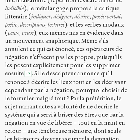
une infaisabilité (répétition lexicale du terme
indicible
), le métalangage propre à la critique
littéraire (
indiquer
,
désigner
,
décrire
,
procès-verbal
,
poésie
,
descriptions
,
lectures
), et les verbes modaux
(
peux
,
veux
), eux-mêmes mis en évidence dans
un mouvement anaphorique. Même s’ils
annulent ce qui est énoncé, ces opérateurs de
négation n’effacent pas les propos, puisqu’ils
les posent explicitement pour les supprimer
ensuite
. Si le descripteur annonce qu’il
12
renonce à décrire les lieux tout en les décrivant
cependant par la négation, pourquoi choisir de
le formuler malgré tout ? Par la prétérition, le
sujet narrant acte sa volonté de ne décrire le
système qui a servi à briser des êtres que par la
négation en vue de libérer – tout en la niant en
retour – une ténébreuse mémoire, dont seuls
les bâtisseurs doivent assumer la damnation.