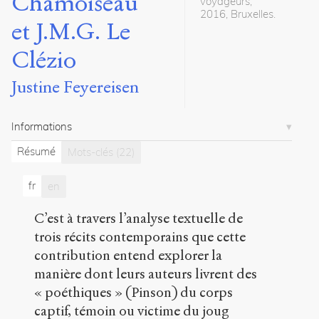
Chamoiseau
voyageurs,
8
2016, Bruxelles.
et J.M.G. Le
articles
Clézio
Notes
Citations
Justine Feyereisen
Citer /
Partager
Informations
/
Exporter
Résumé
Mots-clés
(22)
Feyereisen,
fr
en
Justine
.
Corps
C’est à travers l’analyse textuelle de
en
trois récits contemporains que cette
captivité :
Patrick
contribution entend explorer la
Chamoiseau
manière dont leurs auteurs livrent des
et
« poéthiques » (Pinson) du corps
J.M.G.
Le
captif, témoin ou victime du joug